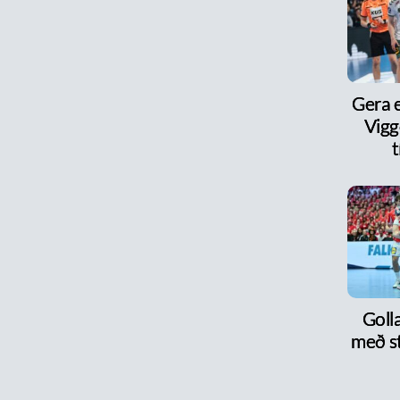
Gera e
Vigg
t
Goll
með s