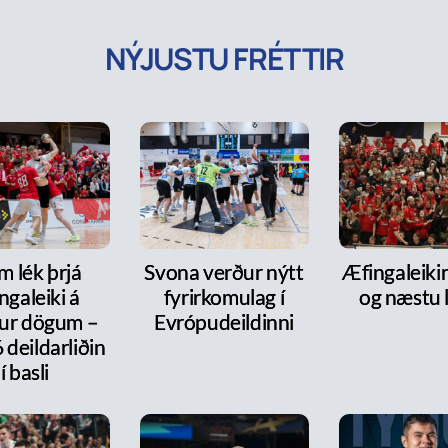
NÝJUSTU FRÉTTIR
m lék þrjá
Svona verður nýtt
Æfingaleikir:
ngaleiki á
fyrirkomulag í
og næstu l
ur dögum –
Evrópudeildinni
6 deildarliðin
í basli