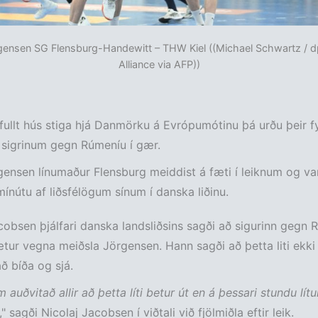
ensen SG Flensburg-Handewitt – THW Kiel ((Michael Schwartz / d
Alliance via AFP))
r fullt hús stiga hjá Danmörku á Evrópumótinu þá urðu þeir fy
 sigrinum gegn Rúmeníu í gær.
ensen línumaður Flensburg meiddist á fæti í leiknum og var
.mínútu af liðsfélögum sínum í danska liðinu.
cobsen þjálfari danska landsliðsins sagði að sigurinn gegn 
tur vegna meiðsla Jörgensen. Hann sagði að þetta liti ekki 
að bíða og sjá.
 auðvitað allir að þetta líti betur út en á þessari stundu lítu
," sagði Nicolaj Jacobsen í viðtali við fjölmiðla eftir leik.