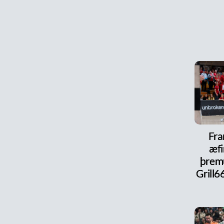
Fra
æfi
þrem
Grill6