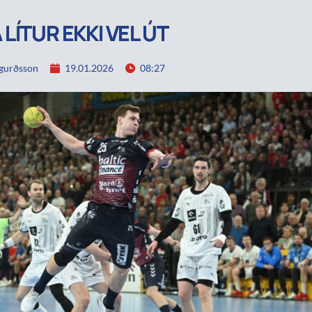
 LÍTUR EKKI VEL ÚT
igurðsson
19.01.2026
08:27