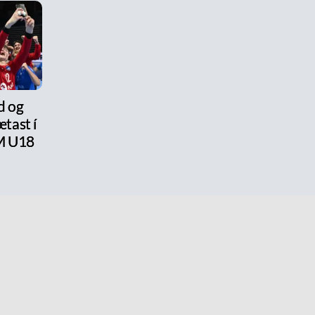
d og
tast í
M U18