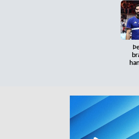
Þe
br
han