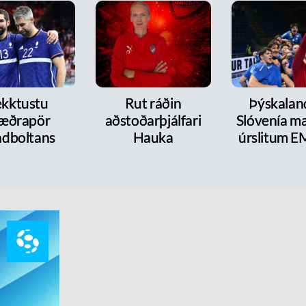
kktustu
Rut ráðin
Þýskalan
æðrapör
aðstoðarþjálfari
Slóvenía mæ
dboltans
Hauka
úrslitum E