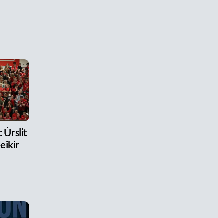
 Úrslit
eikir