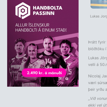
Lukas Jorg
Þrátt fyri
blóðtöku í
Lukas Jörg
velli á 50
Nicolaj Ja
væri súrsæ
þeir yrðu 
,,Við vonum
ekki vel út