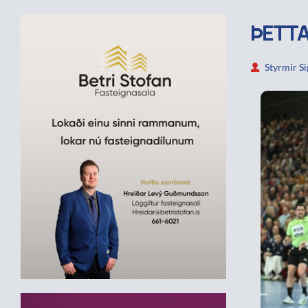
ÞETTA
Styrmir S