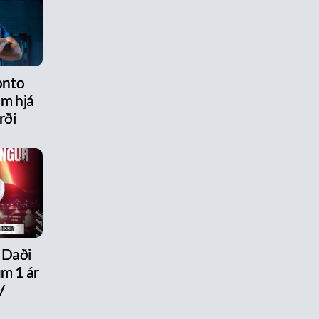
onto
am hjá
rði
 Daði
um 1 ár
V