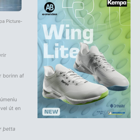
pa Picture-
rir
 borinn af
Rúmeníu
vel út en
r þetta