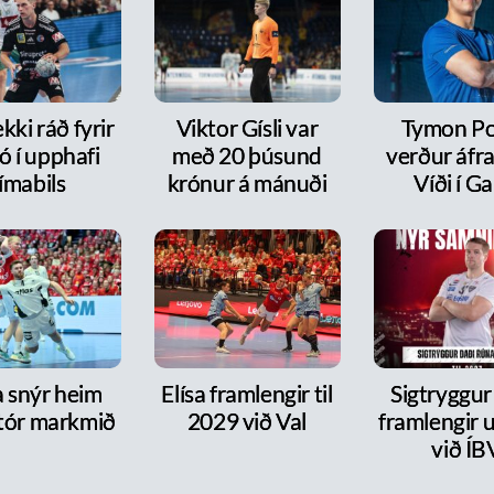
kki ráð fyrir
Viktor Gísli var
Tymon P
ó í upphafi
með 20 þúsund
verður áfr
ímabils
krónur á mánuði
Víði í Ga
a snýr heim
Elísa framlengir til
Sigtryggur
tór markmið
2029 við Val
framlengir 
við ÍB