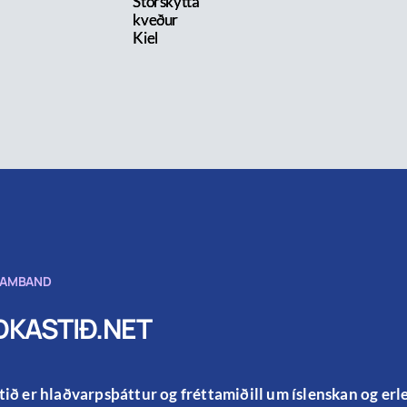
Stórskytta
kveður
Kiel
SAMBAND
KASTIÐ.NET
ið er hlaðvarpsþáttur og fréttamiðill um íslenskan og er