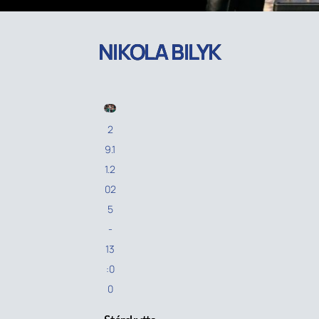
NIKOLA BILYK
2
9.1
1.2
02
5
-
13
:0
0