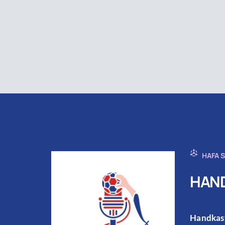
HAFA 
HAND
Handkast