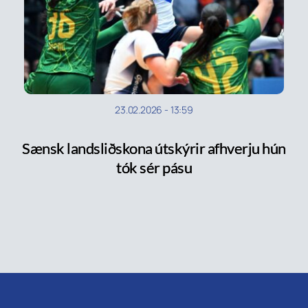
23.02.2026
-
13:59
Sænsk landsliðskona útskýrir afhverju hún
tók sér pásu