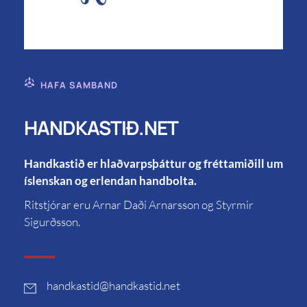
HAFA SAMBAND
HANDKASTIÐ.NET
Handkastið er hlaðvarpsþáttur og fréttamiðill um
íslenskan og erlendan handbolta.
Ritstjórar eru Arnar Daði Arnarsson og Styrmir
Sigurðsson.
handkastid
@handkastid.net