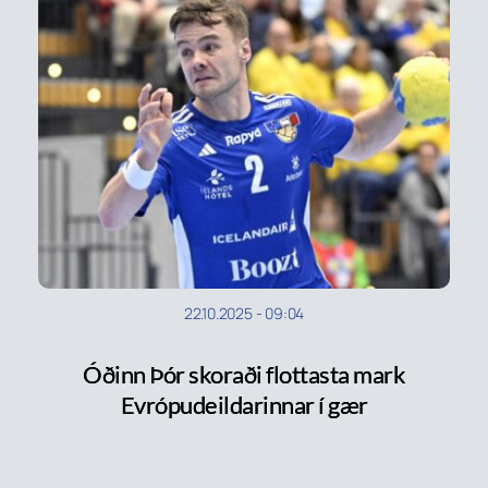
22.10.2025
-
09:04
Óðinn Þór skoraði flottasta mark
Evrópudeildarinnar í gær