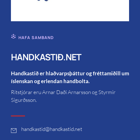
HAFA SAMBAND
HANDKASTIÐ.NET
Handkastið er hlaðvarpsþáttur og fréttamiðill um
íslenskan og erlendan handbolta.
Ritstjórar eru Arnar Daði Arnarsson og Styrmir
Sigurðsson.
handkastid
@handkastid.net