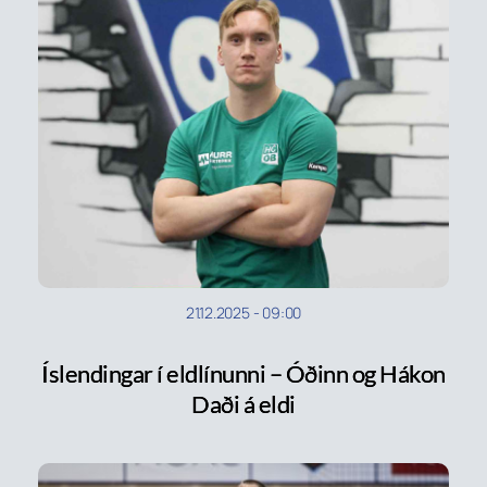
21.12.2025
-
09:00
Íslendingar í eldlínunni – Óðinn og Hákon
Daði á eldi