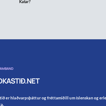
Katar?
SAMBAND
KASTIÐ.NET
ið er hlaðvarpsþáttur og fréttamiðill um íslenskan og er
a.