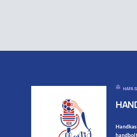
HAFA 
HAND
Handkast
handbolt