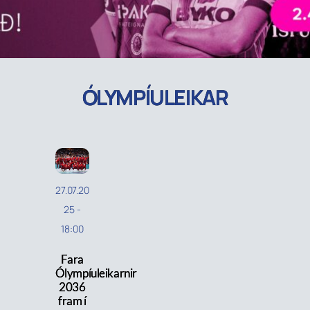
ÓLYMPÍULEIKAR
27.07.20
25
-
18:00
Fara
Ólympíuleikarnir
2036
fram í