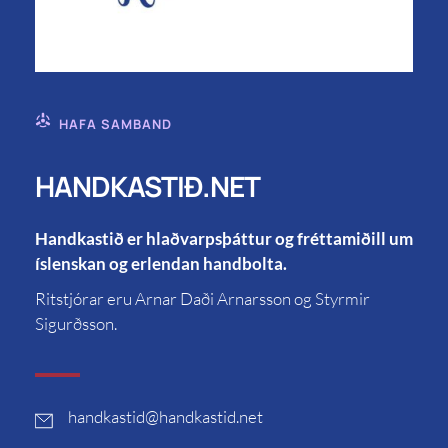
HAFA SAMBAND
HANDKASTIÐ.NET
Handkastið er hlaðvarpsþáttur og fréttamiðill um
íslenskan og erlendan handbolta.
Ritstjórar eru Arnar Daði Arnarsson og Styrmir
Sigurðsson.
handkastid
@handkastid.net