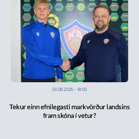
20.08.2025
-
18:00
Tekur einn efnilegasti markvörður landsins
fram skóna í vetur?