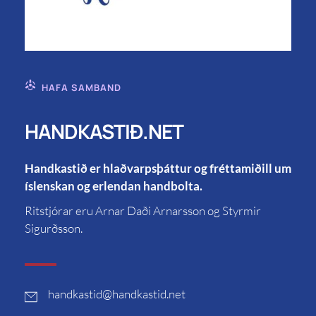
HAFA SAMBAND
HANDKASTIÐ.NET
Handkastið er hlaðvarpsþáttur og fréttamiðill um
íslenskan og erlendan handbolta.
Ritstjórar eru Arnar Daði Arnarsson og Styrmir
Sigurðsson.
handkastid
@handkastid.net