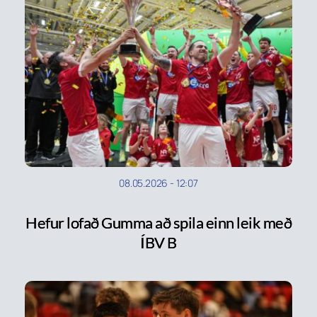
08.05.2026
-
12:07
Hefur lofað Gumma að spila einn leik með
ÍBV B