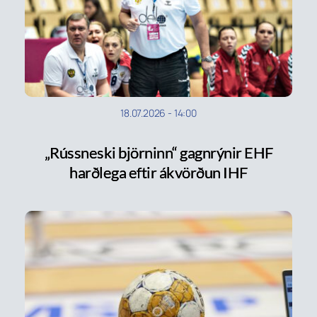
18.07.2026
-
14:00
„Rússneski björninn“ gagnrýnir EHF
harðlega eftir ákvörðun IHF