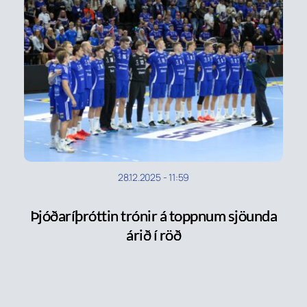
28.12.2025
-
11:59
Þjóðaríþróttin trónir á toppnum sjöunda
árið í röð