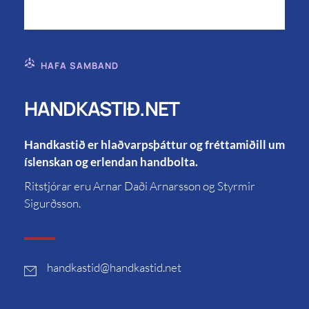
HAFA SAMBAND
HANDKASTIÐ.NET
Handkastið er hlaðvarpsþáttur og fréttamiðill um
íslenskan og erlendan handbolta.
Ritstjórar eru Arnar Daði Arnarsson og Styrmir
Sigurðsson.
handkastid
@handkastid.net