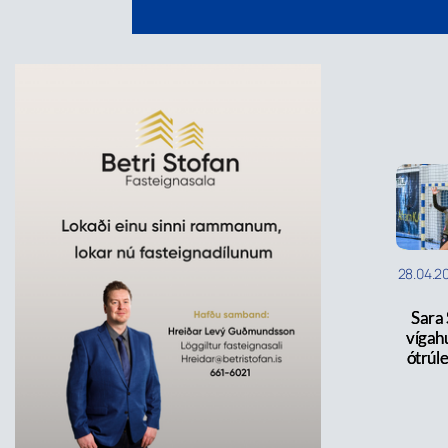
28.04.2
Sara S
vígahu
ótrúle