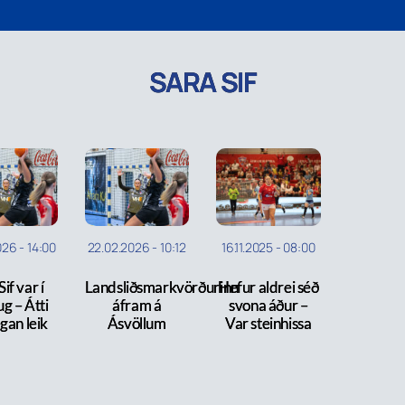
SARA SIF
026
-
14:00
22.02.2026
-
10:12
16.11.2025
-
08:00
if var í
Landsliðsmarkvörðurinn
Hefur aldrei séð
g – Átti
áfram á
svona áður –
gan leik
Ásvöllum
Var steinhissa