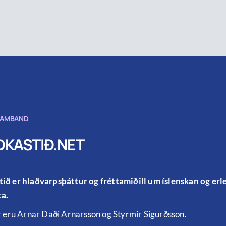
SAMBAND
KASTIÐ.NET
ið er hlaðvarpsþáttur og fréttamiðill um íslenskan og er
a.
r eru Arnar Daði Arnarsson og Styrmir Sigurðsson.