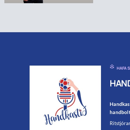
HAFA 
HAND
Handkast
handbolt
Ritstjóra