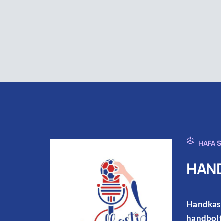
HAFA 
HAND
Handkast
handbolt