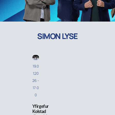
SIMON LYSE
19.0
1.20
26
-
17:0
0
Yfirgefur
Kolstad