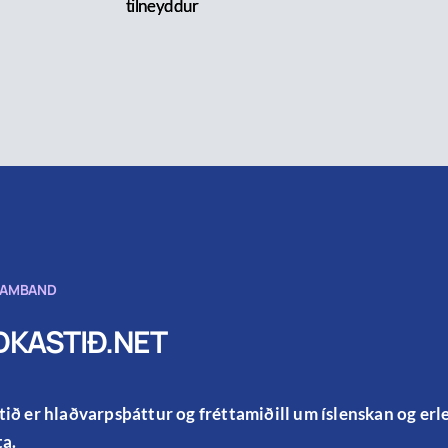
tilneyddur
SAMBAND
KASTIÐ.NET
ið er hlaðvarpsþáttur og fréttamiðill um íslenskan og er
a.