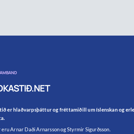
SAMBAND
KASTIÐ.NET
ið er hlaðvarpsþáttur og fréttamiðill um íslenskan og er
a.
r eru Arnar Daði Arnarsson og Styrmir Sigurðsson.