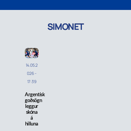
SIMONET
14.05.2
026
-
17:39
Argentísk
goðsögn
leggur
skóna
á
hilluna