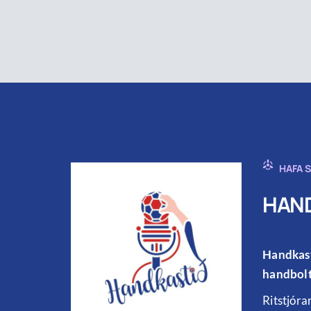
HAFA 
HAND
Handkast
handbolt
Ritstjóra