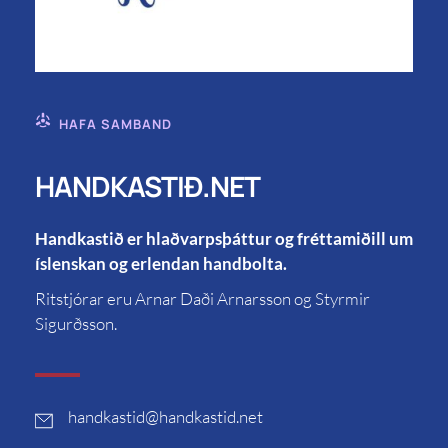
HAFA SAMBAND
HANDKASTIÐ.NET
Handkastið er hlaðvarpsþáttur og fréttamiðill um
íslenskan og erlendan handbolta.
Ritstjórar eru Arnar Daði Arnarsson og Styrmir
Sigurðsson.
handkastid
@handkastid.net