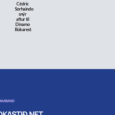
Cédric
Sorhaindo
snýr
aftur til
Dinamo
Búkarest
SAMBAND
KASTIÐ.NET