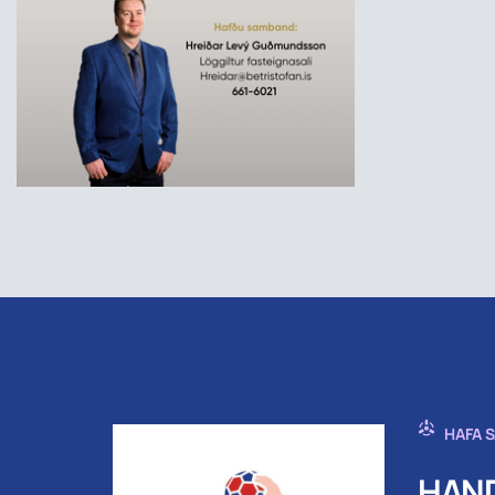
HAFA 
HAND