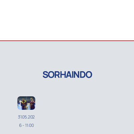
SORHAINDO
31.05.202
6
-
11:00