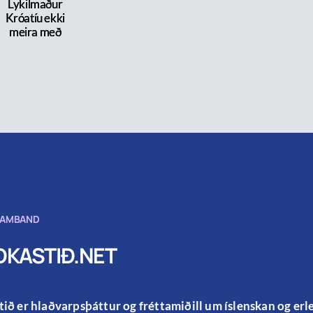
Lykilmaður
Króatíu ekki
meira með
SAMBAND
KASTIÐ.NET
ið er hlaðvarpsþáttur og fréttamiðill um íslenskan og er