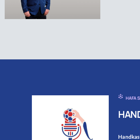
HAFA 
HAND
Handkast