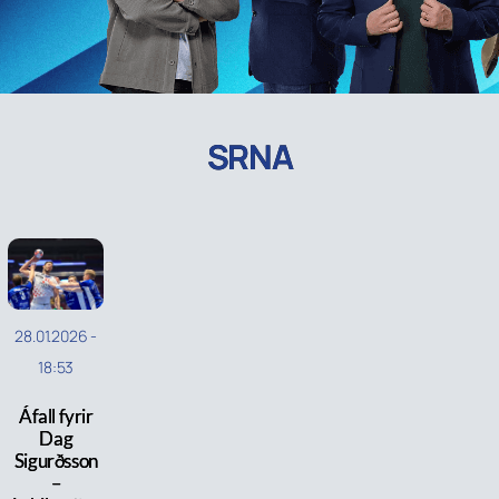
SRNA
28.01.2026
-
18:53
Áfall fyrir
Dag
Sigurðsson
–