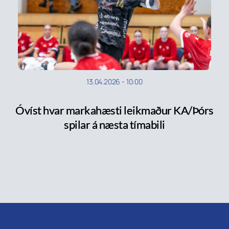
13.04.2026
-
10:00
Óvíst hvar markahæsti leikmaður KA/Þórs
spilar á næsta tímabili