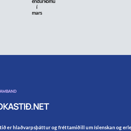
endurkomu
í
mars
SAMBAND
KASTIÐ.NET
ið er hlaðvarpsþáttur og fréttamiðill um íslenskan og er