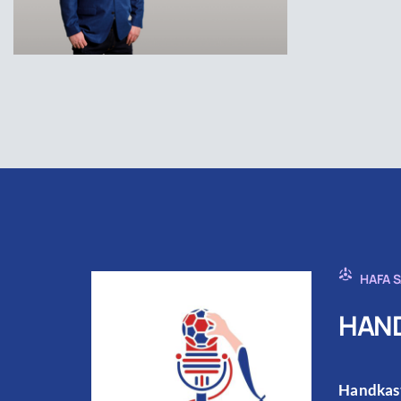
HAFA 
HAND
Handkast