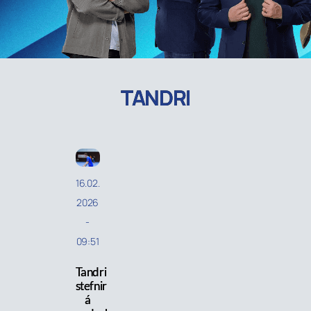
TANDRI
16.02.
2026
-
09:51
Tandri
stefnir
á