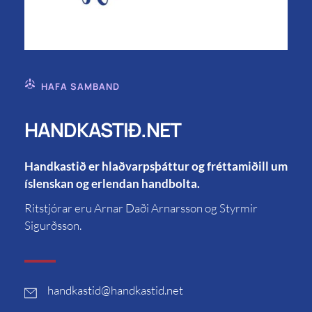
HAFA SAMBAND
HANDKASTIÐ.NET
Handkastið er hlaðvarpsþáttur og fréttamiðill um
íslenskan og erlendan handbolta.
Ritstjórar eru Arnar Daði Arnarsson og Styrmir
Sigurðsson.
handkastid
@handkastid.net