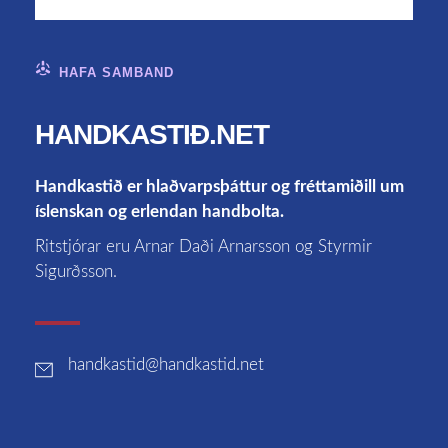
HAFA SAMBAND
HANDKASTIÐ.NET
Handkastið er hlaðvarpsþáttur og fréttamiðill um
íslenskan og erlendan handbolta.
Ritstjórar eru Arnar Daði Arnarsson og Styrmir
Sigurðsson.
handkastid
@handkastid.net