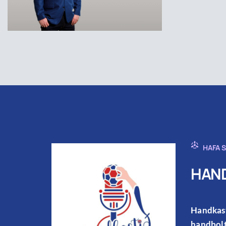
HAFA 
HAND
Handkast
handbolt