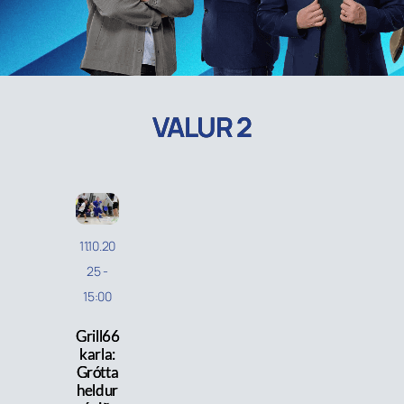
VALUR 2
11.10.20
25
-
15:00
Grill66
karla:
Grótta
heldur