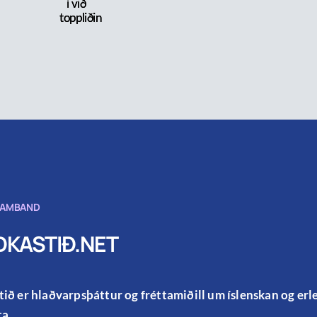
í við
toppliðin
SAMBAND
KASTIÐ.NET
ið er hlaðvarpsþáttur og fréttamiðill um íslenskan og er
a.