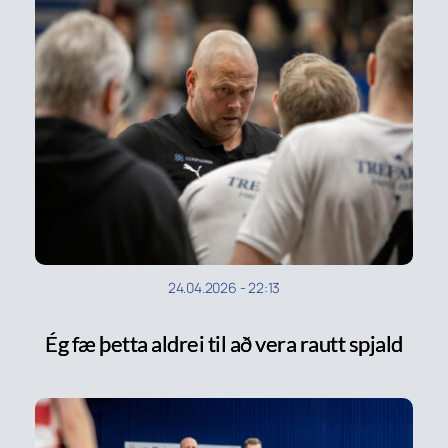
24.04.2026
-
22:13
Ég fæ þetta aldrei til að vera rautt spjald