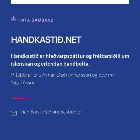
HAFA SAMBAND
HANDKASTIÐ.NET
Handkastið er hlaðvarpsþáttur og fréttamiðill um
íslenskan og erlendan handbolta.
Ritstjórar eru Arnar Daði Arnarsson og Styrmir
Sigurðsson.
handkastid
@handkastid.net