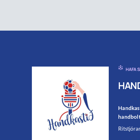
HAFA 
HAND
Handkast
handbolt
Ritstjóra