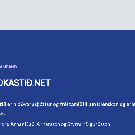
SAMBAND
KASTIÐ.NET
ið er hlaðvarpsþáttur og fréttamiðill um íslenskan og er
a.
r eru Arnar Daði Arnarsson og Styrmir Sigurðsson.