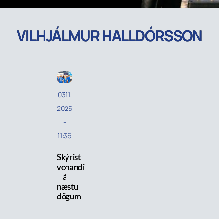
VILHJÁLMUR HALLDÓRSSON
03.11.
2025
-
11:36
Skýrist
vonandi
á
næstu
dögum