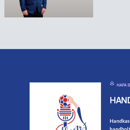
HAFA 
HAND
Handkast
handbolt