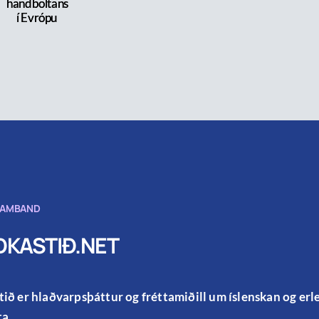
handboltans
í Evrópu
SAMBAND
KASTIÐ.NET
ið er hlaðvarpsþáttur og fréttamiðill um íslenskan og er
a.