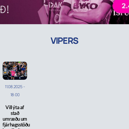
VIPERS
11.08.2025
-
18:00
Vill ýta af
stað
umræðu um
fjárhagsstöðu