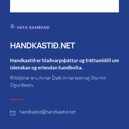
HAFA SAMBAND
HANDKASTIÐ.NET
Handkastið er hlaðvarpsþáttur og fréttamiðill um
íslenskan og erlendan handbolta.
Ritstjórar eru Arnar Daði Arnarsson og Styrmir
Sigurðsson.
handkastid
@handkastid.net