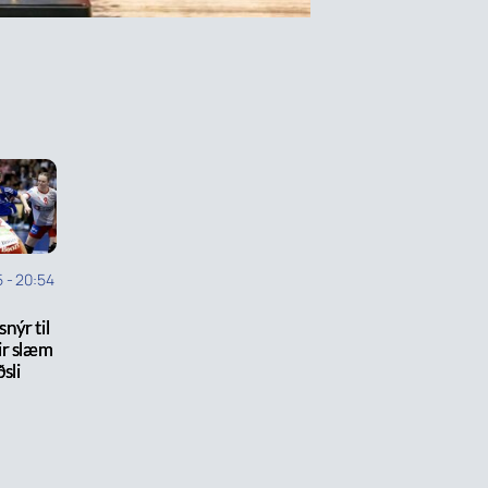
5
-
20:54
nýr til
ir slæm
sli