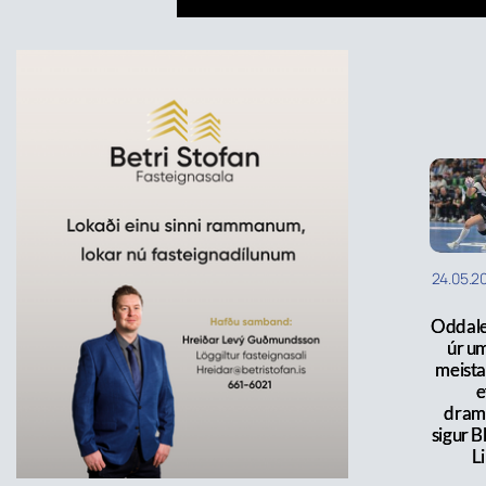
24.05.2
Oddale
úr u
meistar
e
dram
sigur 
L