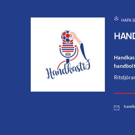
HAFA 
HAND
Handkast
handbolt
Ritstjóra
handk