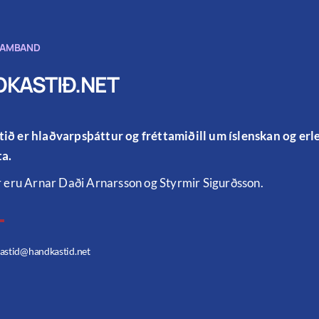
SAMBAND
KASTIÐ.NET
ið er hlaðvarpsþáttur og fréttamiðill um íslenskan og er
a.
r eru Arnar Daði Arnarsson og Styrmir Sigurðsson.
astid
@handkastid.net