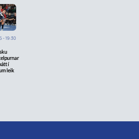
5
-
19:30
nsku
telpurnar
átt í
um leik