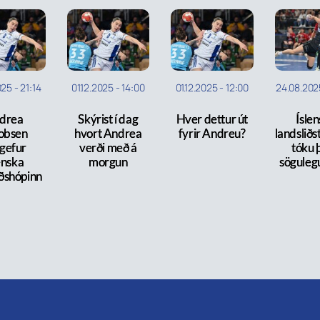
025
-
21:14
01.12.2025
-
14:00
01.12.2025
-
12:00
24.08.202
drea
Skýrist í dag
Hver dettur út
Ísle
obsen
hvort Andrea
fyrir Andreu?
landsliðs
rgefur
verði með á
tóku þ
enska
morgun
söguleg
iðshópinn