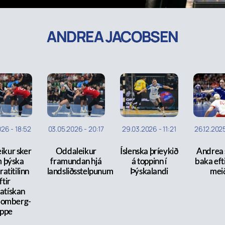
ANDREA JACOBSEN
026
-
18:52
03.05.2026
-
20:17
29.03.2026
-
11:21
26.12.202
ikur sker
Oddaleikur
Íslenska þríeykið
Andrea s
m þýska
framundan hjá
á toppinn í
baka eft
atitilinn
landsliðsstelpunum
Þýskalandi
meið
ftir
atískan
Blomberg-
ippe