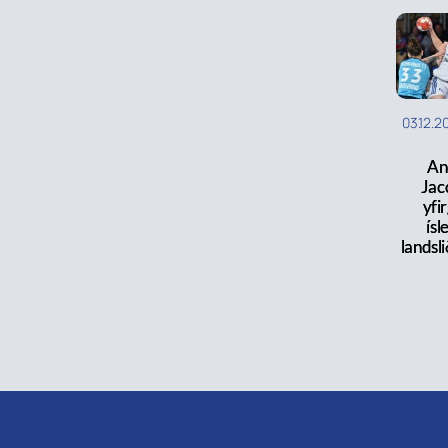
03.12.2
An
Jac
yfi
ísl
landsl