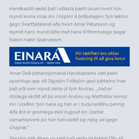
Handkastið ræddi það í síðasta þætti sínum hvort hún
myndi koma strax inn í hópinn á þriðjudaginn fyrir leikinn
gegn Svartfjallalandi eða hvort Arnar Pétursson og
teymið hans myndi bíða með hana til fimmtudags þegar
Ísland mætir Spánverjum.
Arnar Daði þáttarstjórnandi Handkastsins velti þeirri
spurningu upp við Sigurjón Friðbjörn gest þáttarins hver
það yrði sem myndi detta út fyrir Andreu.
,,Það er
ótrúlega skrítið að þú missir Andreu og Matthildur kemur
inn í staðinn fyrir hana og hún er í byrjunarliðinu þannig
Alfa Brá er greinilega ekki hugsuð inn í þettar
varnarhlutverk þó hún hafi staðið sig mjög vel gegn
Úrugvæ."
Sigurjón hélt áfram og taldi það verða hlutskipti Ölfu að