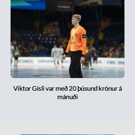
Viktor Gísli var með 20 þúsund krónur á
mánuði