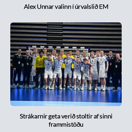
Alex Unnar valinn í úrvalslið EM
Strákarnir geta verið stoltir af sinni
frammistöðu