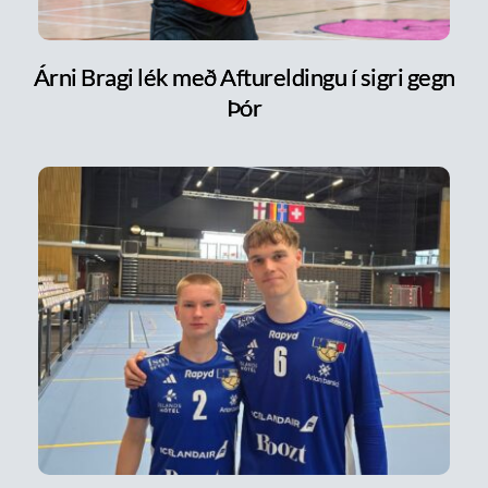
Árni Bragi lék með Aftureldingu í sigri gegn
Þór