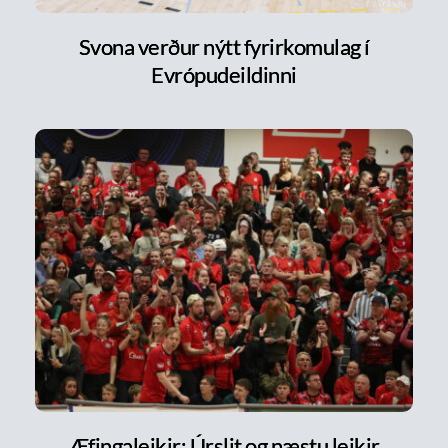
Svona verður nýtt fyrirkomulag í
Evrópudeildinni
Æfingaleikir: Úrslit og næstu leikir