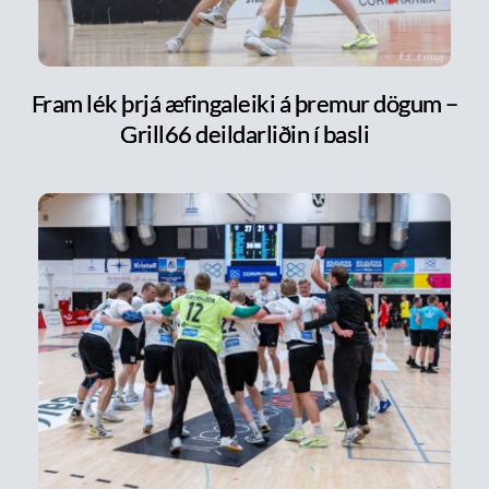
Fram lék þrjá æfingaleiki á þremur dögum –
Grill66 deildarliðin í basli