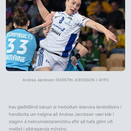
Andrea Jacobsen (KERSTIN JOENSSON / AFP))
Þau gleðitíðindi bárust úr herbúðum íslenska landsliðsins í
handbolta um helgina að Andrea Jacobsen væri klár í
slaginn á heimsmeistaramótinu eftir að hafa glímt við
meiðsli í aðdraganda mótsins.