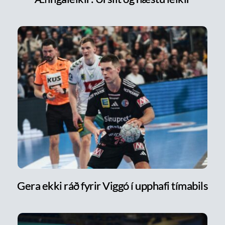
Gera ekki ráð fyrir Viggó í upphafi tímabils