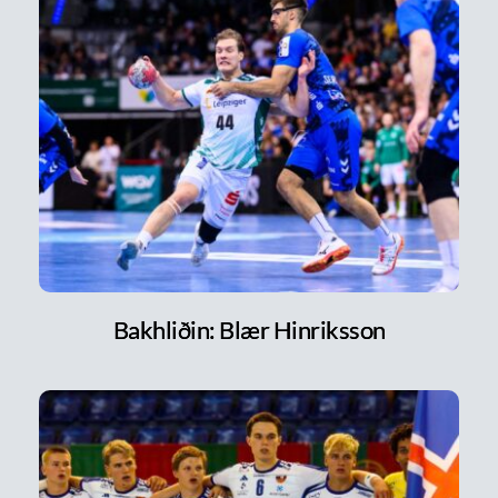
Bakhliðin: Blær Hinriksson