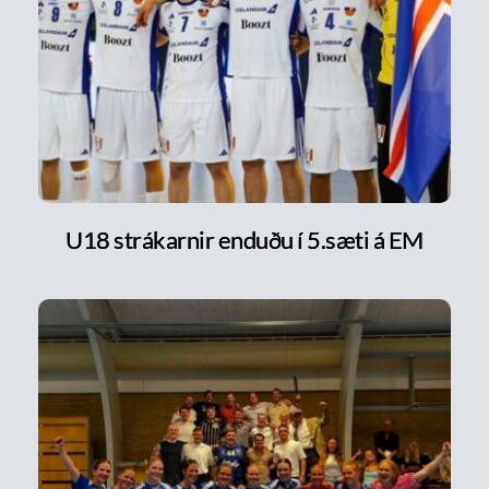
U18 strákarnir enduðu í 5.sæti á EM