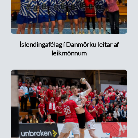
Íslendingafélag í Danmörku leitar af
leikmönnum