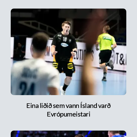
Eina liðið sem vann Ísland varð
Evrópumeistari