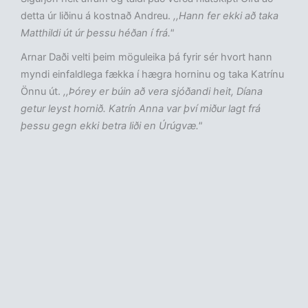
detta úr liðinu á kostnað Andreu.
,,Hann fer ekki að taka
Matthildi út úr þessu héðan í frá."
Arnar Daði velti þeim möguleika þá fyrir sér hvort hann
myndi einfaldlega fækka í hægra horninu og taka Katrínu
Önnu út.
,,Þórey er búin að vera sjóðandi heit, Díana
getur leyst hornið. Katrín Anna var því miður lagt frá
þessu gegn ekki betra liði en Úrúgvæ."