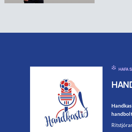
HAFA 
HAND
Handkast
handbolt
Ritstjóra