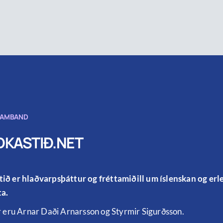
SAMBAND
KASTIÐ.NET
ið er hlaðvarpsþáttur og fréttamiðill um íslenskan og er
a.
r eru Arnar Daði Arnarsson og Styrmir Sigurðsson.