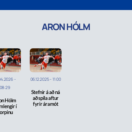
ARON HÓLM
04.2026
-
06.12.2025
-
11:00
08:29
Stefnir á að ná
að spila aftur
on Hólm
fyrir áramót
mlengir í
orpinu