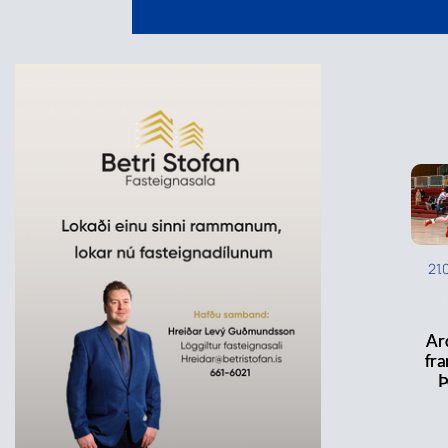
21.
Ar
fra
Þ