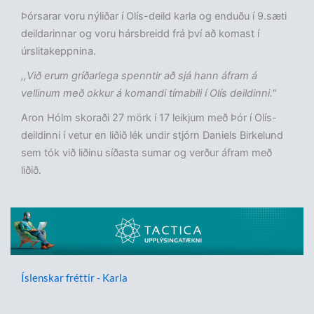
Þórsarar voru nýliðar í Olís-deild karla og enduðu í 9.sæti
deildarinnar og voru hársbreidd frá því að komast í
úrslitakeppnina.
,,Við erum gríðarlega spenntir að sjá hann áfram á
vellinum með okkur á komandi tímabili í Olís deildinni."
Aron Hólm skoraði 27 mörk í 17 leikjum með Þór í Olís-
deildinni í vetur en liðið lék undir stjórn Daniels Birkelund
sem tók við liðinu síðasta sumar og verður áfram með
liðið.
Íslenskar fréttir - Karla