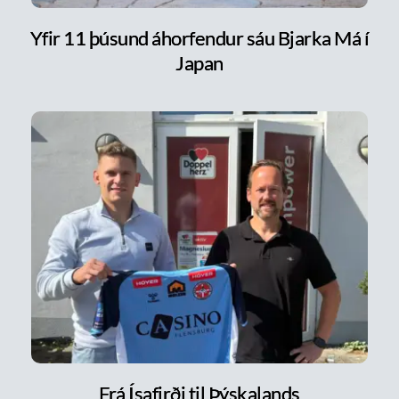
Yfir 11 þúsund áhorfendur sáu Bjarka Má í
Japan
Frá Ísafirði til Þýskalands