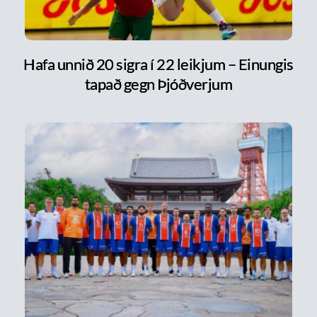
Hafa unnið 20 sigra í 22 leikjum – Einungis
tapað gegn Þjóðverjum