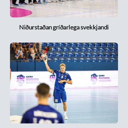
Niðurstaðan gríðarlega svekkjandi