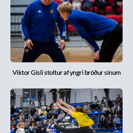
Viktor Gísli stoltur af yngri bróður sínum