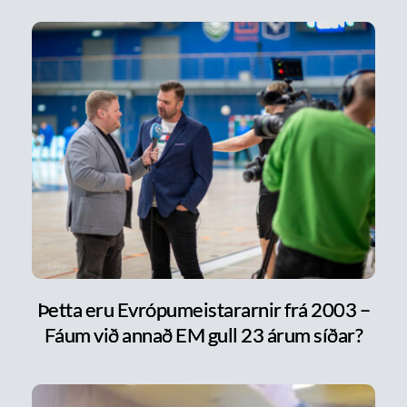
Þetta eru Evrópumeistararnir frá 2003 –
Fáum við annað EM gull 23 árum síðar?