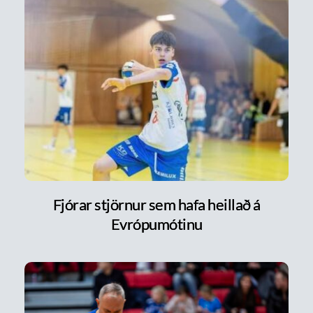
Fjórar stjörnur sem hafa heillað á
Evrópumótinu