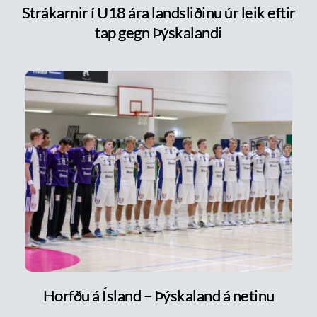
Strákarnir í U18 ára landsliðinu úr leik eftir
tap gegn Þýskalandi
Horfðu á Ísland – Þýskaland á netinu