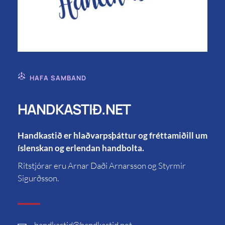
HAFA SAMBAND
HANDKASTIÐ.NET
Handkastið er hlaðvarpsþáttur og fréttamiðill um
íslenskan og erlendan handbolta.
Ritstjórar eru Arnar Daði Arnarsson og Styrmir
Sigurðsson.
handkastid
@handkastid.net