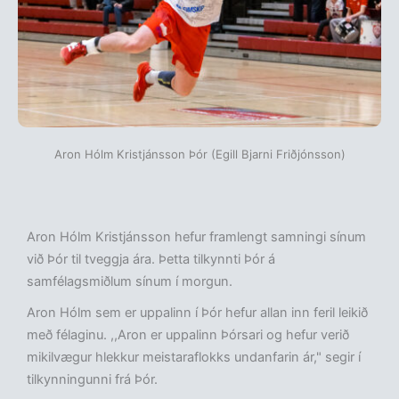
Aron Hólm Kristjánsson Þór (Egill Bjarni Friðjónsson)
Aron Hólm Kristjánsson hefur framlengt samningi sínum
við Þór til tveggja ára. Þetta tilkynnti Þór á
samfélagsmiðlum sínum í morgun.
Aron Hólm sem er uppalinn í Þór hefur allan inn feril leikið
með félaginu. ,,Aron er uppalinn Þórsari og hefur verið
mikilvægur hlekkur meistaraflokks undanfarin ár," segir í
tilkynningunni frá Þór.