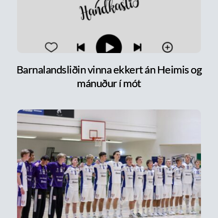
Barnalandsliðin vinna ekkert án Heimis og
mánuður í mót