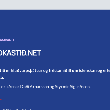
SAMBAND
KASTIÐ.NET
ið er hlaðvarpsþáttur og fréttamiðill um íslenskan og er
a.
r eru Arnar Daði Arnarsson og Styrmir Sigurðsson.