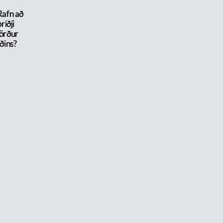
Rafn að
riðji
örður
iðins?