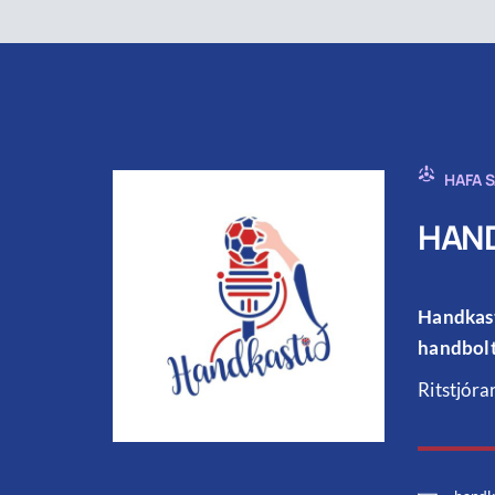
HAFA 
HAND
Handkast
handbolt
Ritstjóra