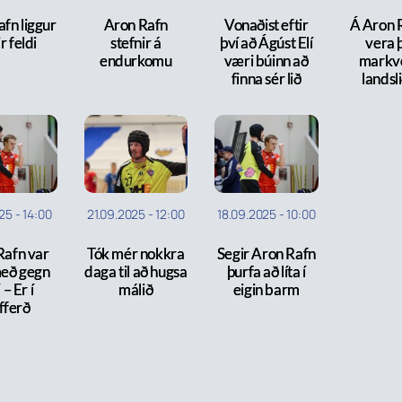
fn liggur
Aron Rafn
Vonaðist eftir
Á Aron 
r feldi
stefnir á
því að Ágúst Elí
vera þ
endurkomu
væri búinn að
markv
finna sér lið
landsl
025
-
14:00
21.09.2025
-
12:00
18.09.2025
-
10:00
Rafn var
Tók mér nokkra
Segir Aron Rafn
með gegn
daga til að hugsa
þurfa að líta í
– Er í
málið
eigin barm
fferð