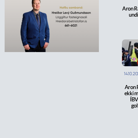
Aron Ra
undi
14.10.2
Aron 
ekki 
ÍBV 
gol