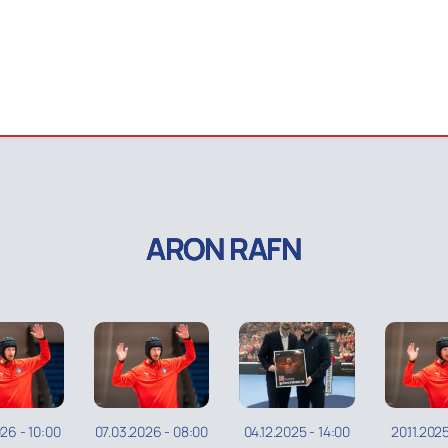
ARON RAFN
026
-
10:00
07.03.2026
-
08:00
04.12.2025
-
14:00
20.11.202