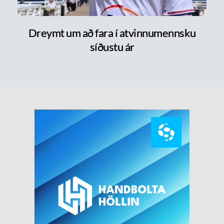
Dreymt um að fara í atvinnumennsku
síðustu ár