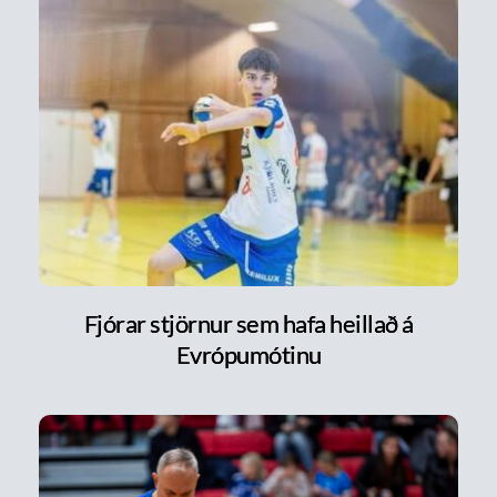
Fjórar stjörnur sem hafa heillað á
Evrópumótinu