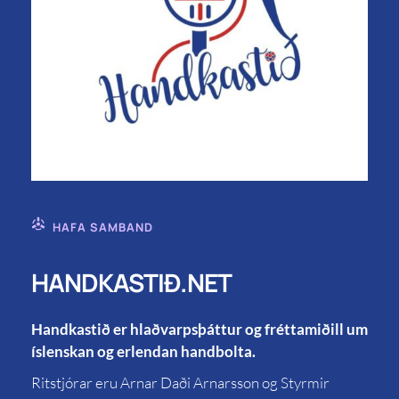
HAFA SAMBAND
HANDKASTIÐ.NET
Handkastið er hlaðvarpsþáttur og fréttamiðill um
íslenskan og erlendan handbolta.
Ritstjórar eru Arnar Daði Arnarsson og Styrmir