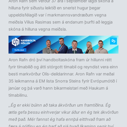
Aron Rafn sem verður 37 ára í september lagði skóna á
hilluna fyrir síðustu leiktíð en snerist hugur þegar
uppeldisfélagið var í markmannsvandræðum vegna
meiðsla Vilius Rasimas sem á endanum þurfti að leggja
skóna á hilluna vegna meiðsla.
Aron Rafn dró því handboltaskóna fram úr hillunni rétt
fyrir tímabilið og átti stórgott tímabil og reyndist vera einn
besti markvörður Olís-deildarinnar. Aron Rafn var meðal
35 leikmanna á EM lista Snorra Steins fyrir Evrópumótið í
janúar og þá varð hann bikarmeistari með Haukum á
tímabilinu.
,,Ég er ekki búinn að taka ákvörðun um framtíðina. Ég
ætla gefa þessu einhverjar vikur áður en ég tek ákvörðun
með það. Mér fannst ég hafa ennþá eitthvað fram að
færa á gólfinu en ég þarf að sjá hvað líkaminn segir því