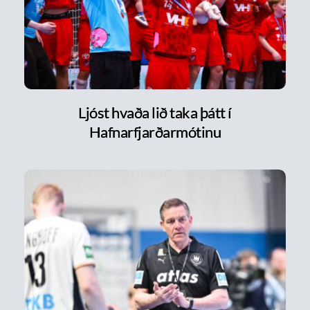
Ljóst hvaða lið taka þátt í
Hafnarfjarðarmótinu