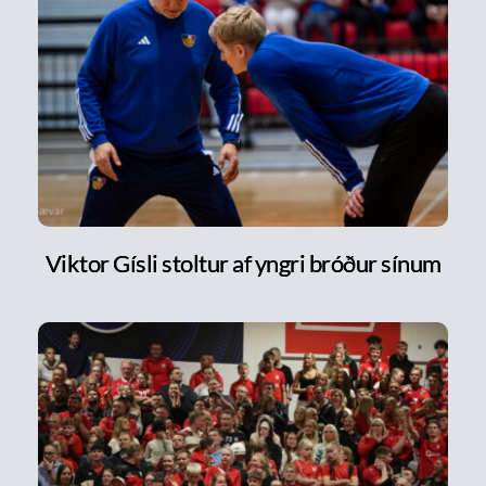
Viktor Gísli stoltur af yngri bróður sínum