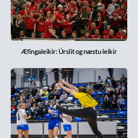
Æfingaleikir: Úrslit og næstu leikir