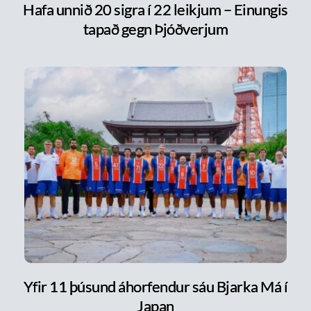
Hafa unnið 20 sigra í 22 leikjum – Einungis
tapað gegn Þjóðverjum
Yfir 11 þúsund áhorfendur sáu Bjarka Má í
Japan