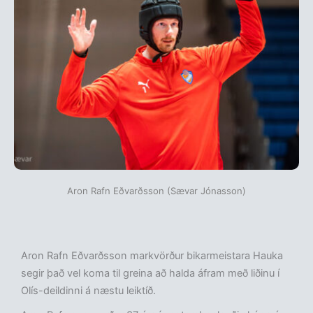
Aron Rafn Eðvarðsson (Sævar Jónasson)
Aron Rafn Eðvarðsson markvörður bikarmeistara Hauka
segir það vel koma til greina að halda áfram með liðinu í
Olís-deildinni á næstu leiktíð.