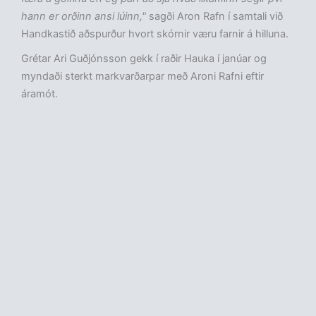
hann er orðinn ansi lúinn,"
sagði Aron Rafn í samtali við
Handkastið aðspurður hvort skórnir væru farnir á hilluna.
Grétar Ari Guðjónsson gekk í raðir Hauka í janúar og
myndaði sterkt markvarðarpar með Aroni Rafni eftir
áramót.