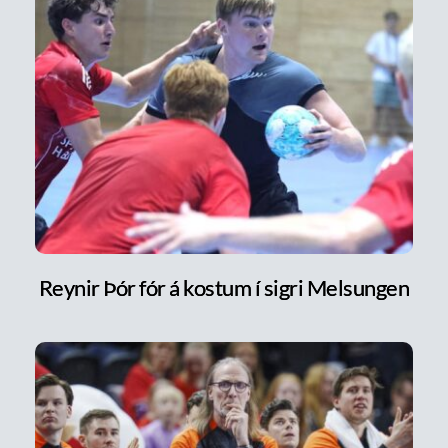
Reynir Þór fór á kostum í sigri Melsungen