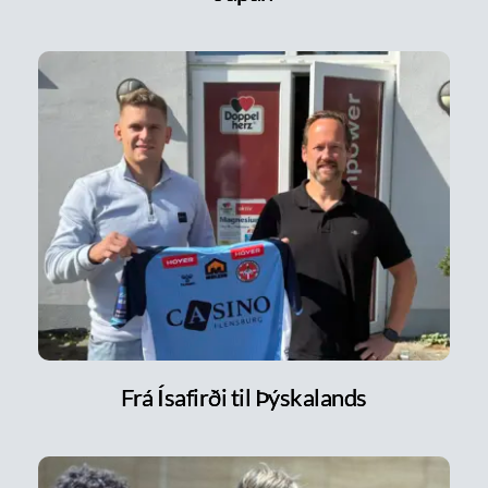
Frá Ísafirði til Þýskalands