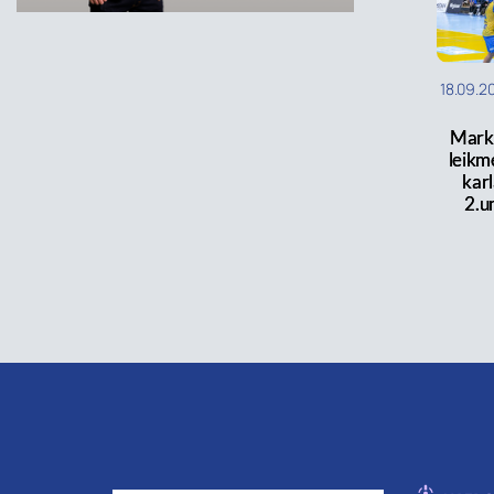
18.09.2
Mark
leikm
karl
2.u