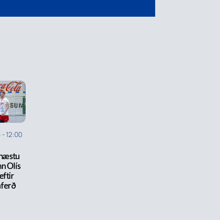
5
-
12:00
hæstu
n Olís
eftir
ferð