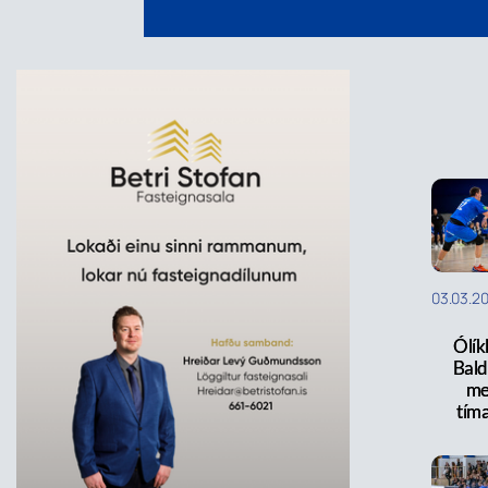
03.03.2
Ólík
Baldu
me
tíma