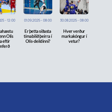
025
-
12:00
01.09.2025
-
08:00
30.08.2025
-
08:00
ahæstu
Er þetta síðasta
Hver verður
enn Olís
tímabilið þeirra í
markakóngur í
a eftir
Olís-deildinni?
vetur?
mferð