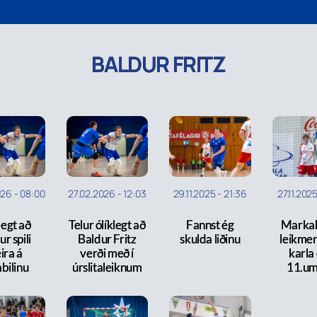
BALDUR FRITZ
026
-
08:00
27.02.2026
-
12:03
29.11.2025
-
21:36
27.11.202
legt að
Telur ólíklegt að
Fannst ég
Marka
r spili
Baldur Fritz
skulda liðinu
leikmen
ira á
verði með í
karla 
bilinu
úrslitaleiknum
11.um