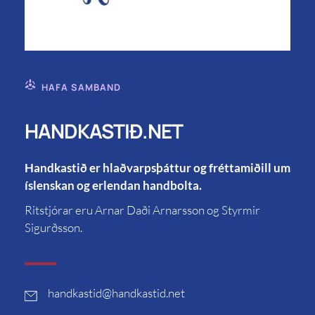
HAFA SAMBAND
HANDKASTIÐ.NET
Handkastið er hlaðvarpsþáttur og fréttamiðill um
íslenskan og erlendan handbolta.
Ritstjórar eru Arnar Daði Arnarsson og Styrmir
Sigurðsson.
handkastid
@handkastid.net