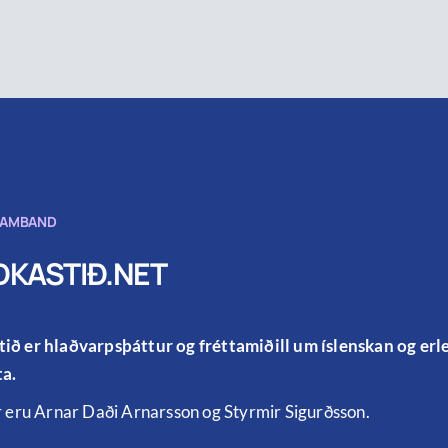
SAMBAND
KASTIÐ.NET
ið er hlaðvarpsþáttur og fréttamiðill um íslenskan og er
a.
r eru Arnar Daði Arnarsson og Styrmir Sigurðsson.