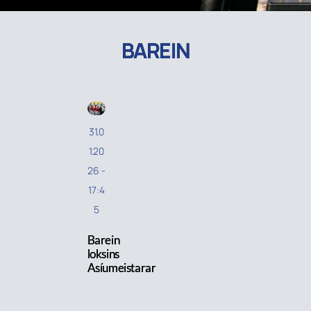
BAREIN
31.0
1.20
26
-
17:4
5
Barein
loksins
Asíumeistarar