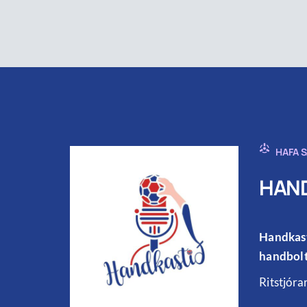
HAFA 
HAND
Handkast
handbolt
Ritstjóra