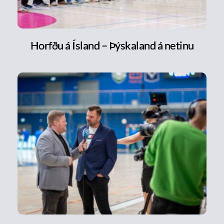
Horfðu á Ísland – Þýskaland á netinu