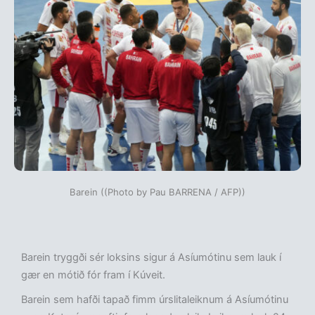
Barein ((Photo by Pau BARRENA / AFP))
Barein tryggði sér loksins sigur á Asíumótinu sem lauk í
gær en mótið fór fram í Kúveit.
Barein sem hafði tapað fimm úrslitaleiknum á Asíumótinu