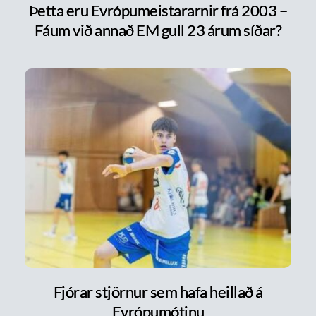
Þetta eru Evrópumeistararnir frá 2003 –
Fáum við annað EM gull 23 árum síðar?
Fjórar stjörnur sem hafa heillað á
Evrópumótinu