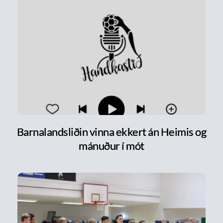
Barnalandsliðin vinna ekkert án Heimis og
mánuður í mót