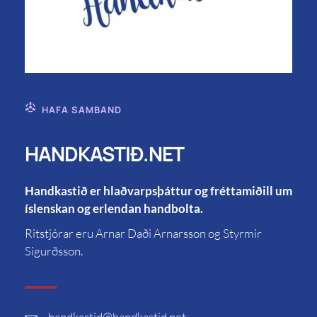
HAFA SAMBAND
HANDKASTIÐ.NET
Handkastið er hlaðvarpsþáttur og fréttamiðill um
íslenskan og erlendan handbolta.
Ritstjórar eru Arnar Daði Arnarsson og Styrmir
Sigurðsson.
handkastid
@handkastid.net