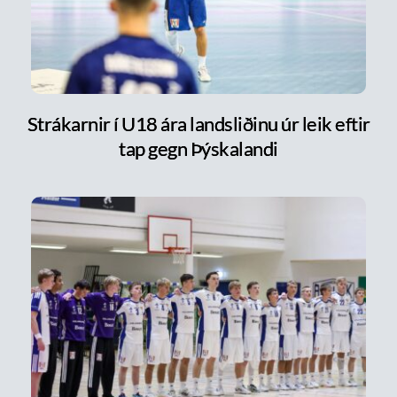
Strákarnir í U18 ára landsliðinu úr leik eftir
tap gegn Þýskalandi