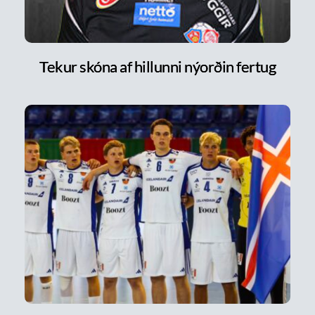
Tekur skóna af hillunni nýorðin fertug