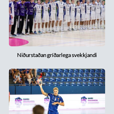
Niðurstaðan gríðarlega svekkjandi