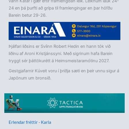
vann Katar í gær eftir framlengdan leik. Leiknum lauk 24-
24 en þá þurfti að grípa til framlengingar en þar höfðu
Barein betur 29-26.
Þjálfari liðsins er Svíinn Robert Hedin en hann tók við
liðinu af Aroni Kristjánssyni. Með sigrinum hafa Barein
tryggt sér þáttökurétt á Heimsmeistaramótinu 2027.
Gestgjafarnir Kúveit voru í þriðja sæti en þeir unnu sigur á
Japönum um bronsið.
Erlendar fréttir - Karla