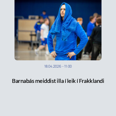
18.04.2026
-
11:00
Barnabás meiddist illa í leik í Frakklandi