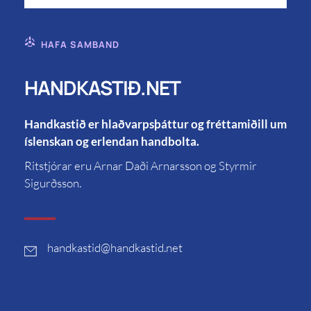
HAFA SAMBAND
HANDKASTIÐ.NET
Handkastið er hlaðvarpsþáttur og fréttamiðill um
íslenskan og erlendan handbolta.
Ritstjórar eru Arnar Daði Arnarsson og Styrmir
Sigurðsson.
handkastid
@handkastid.net