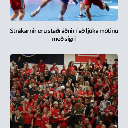
Strákarnir eru staðráðnir í að ljúka mótinu
með sigri