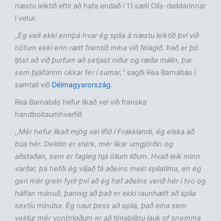
næstu leiktíð eftir að hafa endað í 11.sæti Olís-deildarinnar
í vetur.
„Ég veit ekki ennþá hvar ég spila á næstu leiktíð því við
höfum ekki enn rætt framtíð mína við félagið. Það er þó
ljóst að við þurfum að setjast niður og ræða málin, þar
sem þjálfarinn okkar fer í sumar,“
sagði Rea Barnabás í
samtali við
Délmagyarország
.
Rea Barnabás hefur líkað vel við franska
handboltaumhverfið
,,Mér hefur líkað mjög vel lífið í Frakklandi, ég elska að
búa hér. Deildin er sterk, mér líkar umgjörðin og
aðstaðan, sem er fagleg hjá öllum liðum. Hvað leik minn
varðar, þá hefði ég viljað fá aðeins meiri spilatíma, en ég
geri mér grein fyrir því að ég hef aðeins verið hér í tvo og
hálfan mánuð, þannig að það er ekki raunhæft að spila
sextíu mínútur. Ég naut þess að spila, það eina sem
veldur mér vonbrigðum er að tímabilinu lauk of snemma