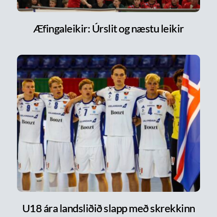
Æfingaleikir: Úrslit og næstu leikir
U18 ára landsliðið slapp með skrekkinn