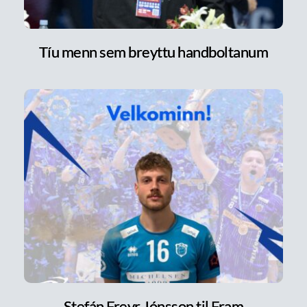
Tíu menn sem breyttu handboltanum
Stefán Freyr Jónsson til Fram