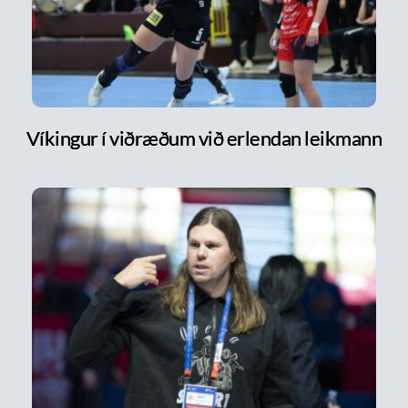
Víkingur í viðræðum við erlendan leikmann