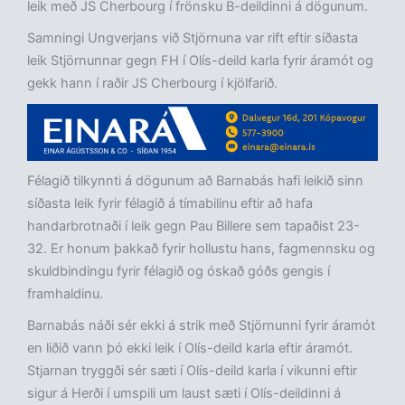
leik með JS Cherbourg í frönsku B-deildinni á dögunum.
Samningi Ungverjans við Stjörnuna var rift eftir síðasta
leik Stjörnunnar gegn FH í Olís-deild karla fyrir áramót og
gekk hann í raðir JS Cherbourg í kjölfarið.
Félagið tilkynnti á dögunum að Barnabás hafi leikið sinn
síðasta leik fyrir félagið á tímabilinu eftir að hafa
handarbrotnaði í leik gegn Pau Billere sem tapaðist 23-
32. Er honum þakkað fyrir hollustu hans, fagmennsku og
skuldbindingu fyrir félagið og óskað góðs gengis í
framhaldinu.
Barnabás náði sér ekki á strik með Stjörnunni fyrir áramót
en liðið vann þó ekki leik í Olís-deild karla eftir áramót.
Stjarnan tryggði sér sæti í Olís-deild karla í vikunni eftir
sigur á Herði í umspili um laust sæti í Olís-deildinni á