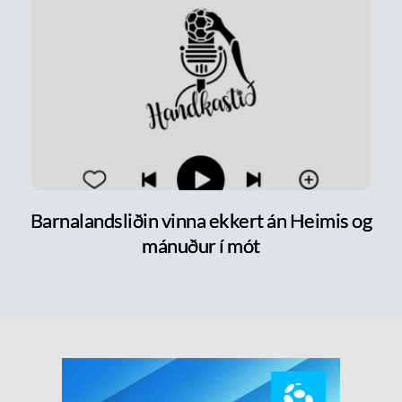
Barnalandsliðin vinna ekkert án Heimis og
mánuður í mót