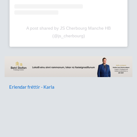
A post shared by JS Cherbourg Manche HB
(@js_cherbourg)
Erlendar fréttir - Karla