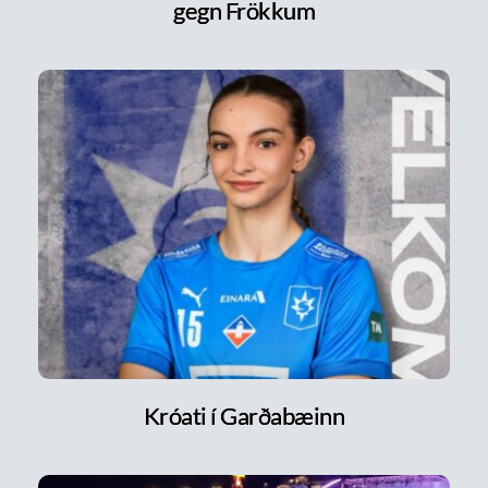
gegn Frökkum
Króati í Garðabæinn