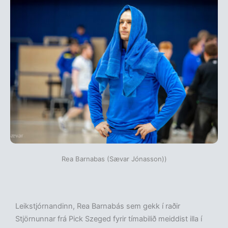
Rea Barnabas (Sævar Jónasson))
Leikstjórnandinn, Rea Barnabás sem gekk í raðir
Stjörnunnar frá Pick Szeged fyrir tímabilið meiddist illa í