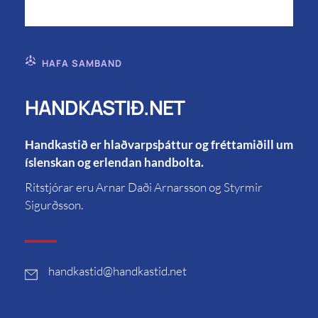
HAFA SAMBAND
HANDKASTIÐ.NET
Handkastið er hlaðvarpsþáttur og fréttamiðill um
íslenskan og erlendan handbolta.
Ritstjórar eru Arnar Daði Arnarsson og Styrmir
Sigurðsson.
handkastid
@handkastid.net