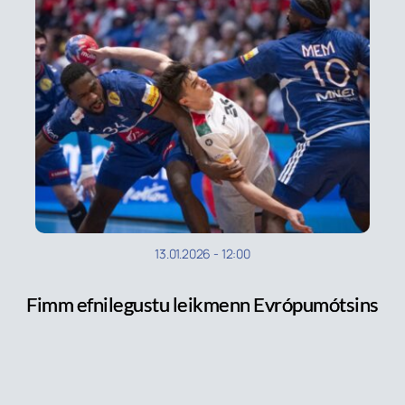
13.01.2026
-
12:00
Fimm efnilegustu leikmenn Evrópumótsins