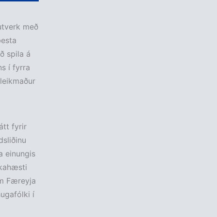
lutverk með
besta
ð spila á
s í fyrra
 leikmaður
tt fyrir
dsliðinu
a einungis
rkahæsti
um Færeyja
ugafólki í