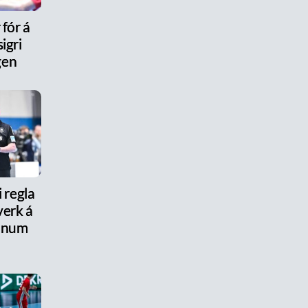
 fór á
igri
gen
i regla
erk á
anum