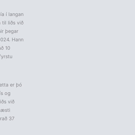
ía í langan
il liðs við
ir þegar
2024. Hann
áð 10
fyrstu
etta er þó
ís og
iðs við
hæsti
orað 37