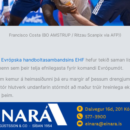
Francisco Costa (BO AMSTRUP / Ritzau Scanpix via AFP))
 Evrópska handboltasambandsins EHF
hefur tekið saman lis
enn sem þeir telja efnilegasta fyrir komandi Evrópumót.
am kemur á heimasíðunni þá eru margir af þessum drengjum
stór hlutverk undanfarin stórmót að maður trúir hreinlega ek
 þeim.