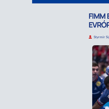
FIMM 
EVRÓ
Styrmir S