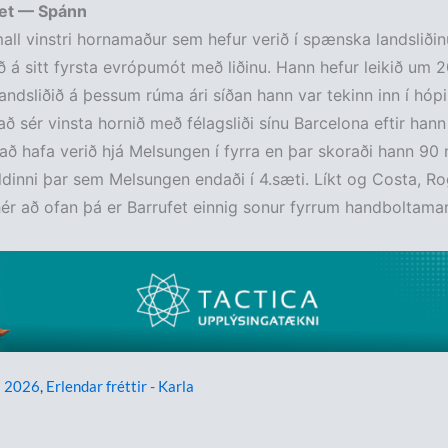
fet — Spánn
all vinstri hornamaður sem hefur verið í spænska landsliðin
ð á sitt fyrsta evrópumót með liðinu. Hann hefur leikið um 20 
ndsliðið á þessum rúma ári síðan hann var tekinn inn í hóp
að sér vinsta hornið með félagsliði sínu Barcelona eftir hann
 að hafa verið hjá Melsungen í fyrra en þar skoraði hann 90 
dinni þar sem Melsungen endaði í 4.sæti. Líkt og Costa, R
ér að ofan þá er Barrufet einnig sonur fyrrum handboltama
 2026
,
Erlendar fréttir - Karla