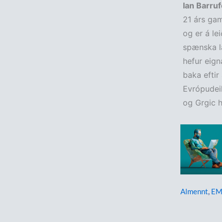
Ian Barru
21 árs gam
og er á lei
spænska la
hefur eign
baka eftir
Evrópudeil
og Grgic h
Almennt
,
EM