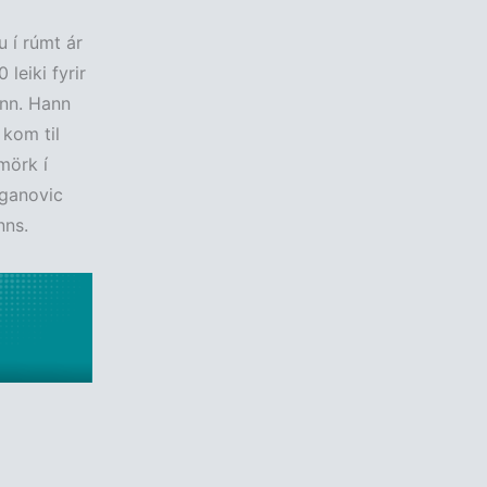
u í rúmt ár
leiki fyrir
inn. Hann
 kom til
mörk í
oganovic
nns.