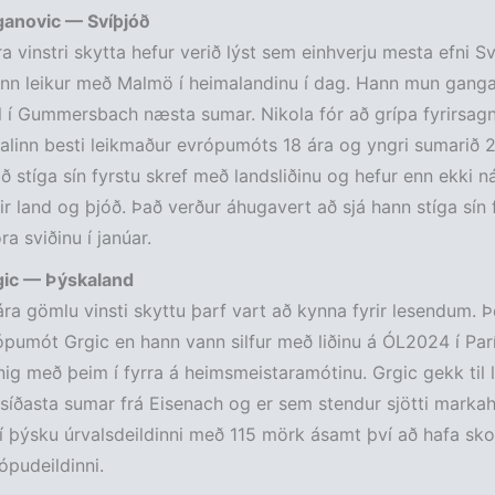
ganovic — Svíþjóð
ra vinstri skytta hefur verið lýst sem einhverju mesta efni Sv
nn leikur með Malmö í heimalandinu í dag. Hann mun ganga t
 í Gummersbach næsta sumar. Nikola fór að grípa fyrirsagn
alinn besti leikmaður evrópumóts 18 ára og yngri sumarið 
ð stíga sín fyrstu skref með landsliðinu og hefur enn ekki n
rir land og þjóð. Það verður áhugavert að sjá hann stíga sín 
ra sviðinu í janúar.
ic — Þýskaland
ra gömlu vinsti skyttu þarf vart að kynna fyrir lesendum. Þ
ópumót Grgic en hann vann silfur með liðinu á ÓL2024 í Par
nnig með þeim í fyrra á heimsmeistaramótinu. Grgic gekk til l
síðasta sumar frá Eisenach og er sem stendur sjötti marka
í þýsku úrvalsdeildinni með 115 mörk ásamt því að hafa sk
ópudeildinni.