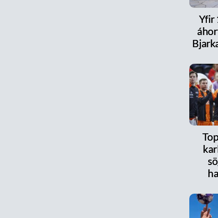
Yfir
áhor
Bjark
Top
kar
sö
ha