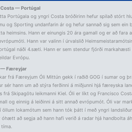
 Costa — Portúgal
ta Portúgala og yngri Costa bróðirinn hefur spilað stórt h
sínu og Sporting undanfarin ár og hefur sannað sig sem ein 
ta heimsins. Hann er einungis 20 ára gamall og er að fara a
evrópumóti. Hann var valinn í úrvalslið Heimsmeistaramótsin
rtúgal náði 4.sæti. Hann er sem stendur fjórði markahæsti
ildar Evrópu.
n — Færeyjar
ar frá Færeyjum Óli Mittún gekk í raðið GOG í sumar og þrá
r sér hann um að stýra ferðinni á miðjunni hjá færeyska lan
s frá Skipagötu leikmanni Kiel. Óli er líkt og Francisco Cost
all og einnig á leiðinni á sitt annað evrópumót. Óli var ma
í öllum lokamótum sem hann tók þátt í með yngri landslið
 óhætt að segja að hann hafi verið á radar hjá handbolta áh
 tíma.