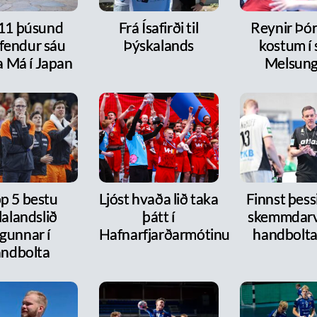
 11 þúsund
Frá Ísafirði til
Reynir Þór
fendur sáu
Þýskalands
kostum í s
a Má í Japan
Melsun
p 5 bestu
Ljóst hvaða lið taka
Finnst þess
lalandslið
þátt í
skemmdarv
gunnar í
Hafnarfjarðarmótinu
handbolt
ndbolta