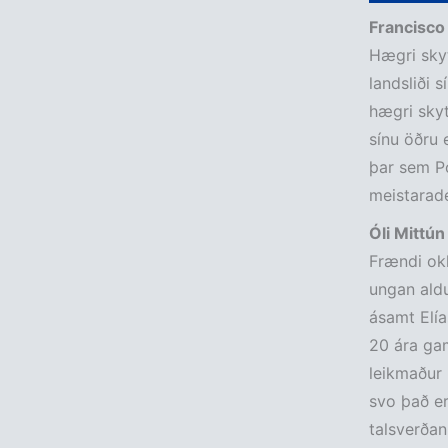
Francisco
Hægri skyt
landsliði 
hægri skyt
sínu öðru 
þar sem Po
meistarade
Óli Mittú
Frændi okk
ungan aldu
ásamt Elía
20 ára gam
leikmaður 
svo það er
talsverðan