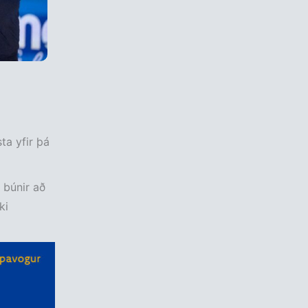
ta yfir þá
 búnir að
ki