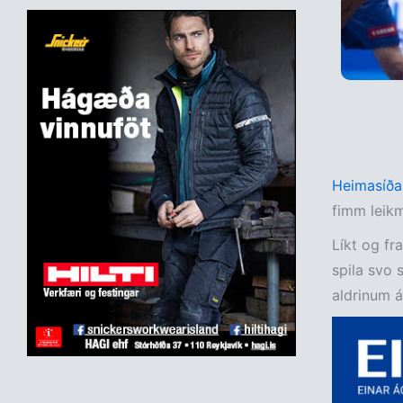
Heimasíða
fimm leikm
Líkt og fr
spila svo 
aldrinum á