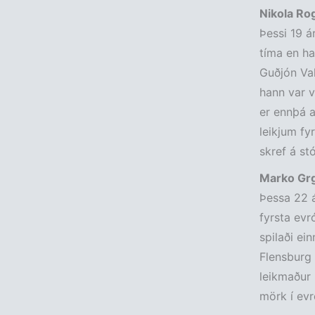
Nikola Ro
Þessi 19 á
tíma en ha
Guðjón Val
hann var v
er ennþá a
leikjum fy
skref á stó
Marko Grg
Þessa 22 á
fyrsta evr
spilaði ei
Flensburg 
leikmaður 
mörk í evr