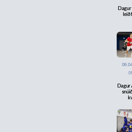
Dagur 
leið 
06.0
0
Dagur 
snúið
k