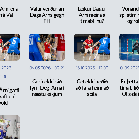
Árni er á
Valur verður án
Leikur Dagur
Vonandi
frá Val
Dags Árna gegn
Árni meira á
spilatím
FH
tímabilinu?
og ró
4.2026
-
04.03.2026
-
09:21
16.10.2025
-
12:00
01.09.202
9:00
Gerir ekki ráð
Get ekki beðið
Er þetta
fyrir Degi Árna í
að fara heim að
tímabilið
Árni gæti
næstu leikjum
spila
Olís-dei
 aftur í
völd