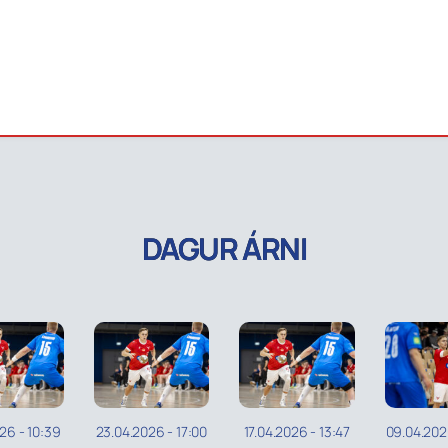
DAGUR ÁRNI
026
-
10:39
23.04.2026
-
17:00
17.04.2026
-
13:47
09.04.20