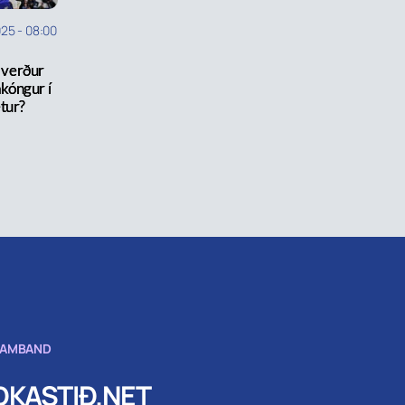
025
-
08:00
 verður
kóngur í
tur?
SAMBAND
KASTIÐ.NET