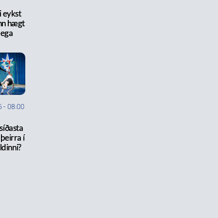
 eykst
inn hægt
lega
5
-
08:00
 síðasta
 þeirra í
ldinni?