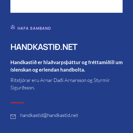
HAFA SAMBAND
HANDKASTIÐ.NET
Handkastið er hlaðvarpsþáttur og fréttamiðill um
íslenskan og erlendan handbolta.
Ritstjórar eru Arnar Daði Arnarsson og Styrmir
Sigurðsson.
handkastid
@handkastid.net