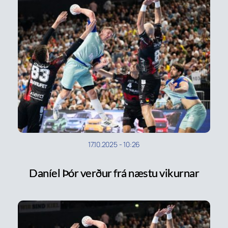
17.10.2025
-
10:26
Daníel Þór verður frá næstu vikurnar