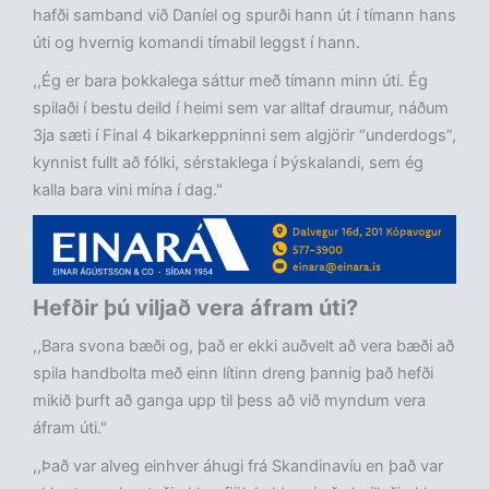
hafði samband við Daníel og spurði hann út í tímann hans
úti og hvernig komandi tímabil leggst í hann.
,,Ég er bara þokkalega sáttur með tímann minn úti. Ég
spilaði í bestu deild í heimi sem var alltaf draumur, náðum
3ja sæti í Final 4 bikarkeppninni sem algjörir “underdogs”,
kynnist fullt að fólki, sérstaklega í Þýskalandi, sem ég
kalla bara vini mína í dag."
Hefðir þú viljað vera áfram úti?
,,Bara svona bæði og, það er ekki auðvelt að vera bæði að
spila handbolta með einn lítinn dreng þannig það hefði
mikið þurft að ganga upp til þess að við myndum vera
áfram úti."
,,Það var alveg einhver áhugi frá Skandinavíu en það var