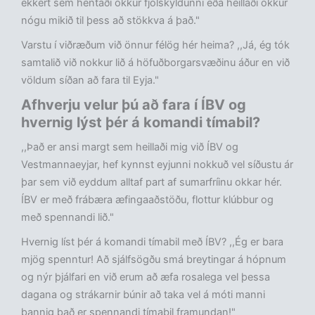
ekkert sem hentaði okkur fjölskyldunni eða heillaði okkur
nógu mikið til þess að stökkva á það."
Varstu í viðræðum við önnur félög hér heima? ,,Já, ég tók
samtalið við nokkur lið á höfuðborgarsvæðinu áður en við
völdum síðan að fara til Eyja."
Afhverju velur þú að fara í ÍBV og
hvernig lýst þér á komandi tímabil?
,,Það er ansi margt sem heillaði mig við ÍBV og
Vestmannaeyjar, hef kynnst eyjunni nokkuð vel síðustu ár
þar sem við eyddum alltaf part af sumarfríinu okkar hér.
ÍBV er með frábæra æfingaaðstöðu, flottur klúbbur og
með spennandi lið."
Hvernig líst þér á komandi tímabil með ÍBV? ,,Ég er bara
mjög spenntur! Að sjálfsögðu smá breytingar á hópnum
og nýr þjálfari en við erum að æfa rosalega vel þessa
dagana og strákarnir búnir að taka vel á móti manni
þannig það er spennandi tímabil framundan!"