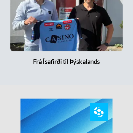
Frá Ísafirði til Þýskalands