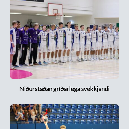
Niðurstaðan gríðarlega svekkjandi