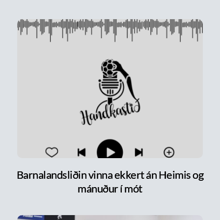
Barnalandsliðin vinna ekkert án Heimis og
mánuður í mót