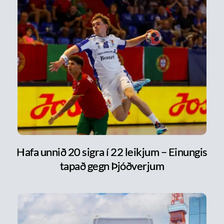
Hafa unnið 20 sigra í 22 leikjum – Einungis
tapað gegn Þjóðverjum