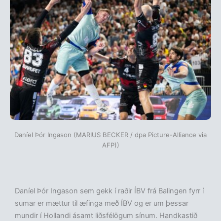
Daníel Þór Ingason (MARIUS BECKER / dpa Picture-Alliance via
AFP))
Daníel Þór Ingason sem gekk í raðir ÍBV frá Balingen fyrr í
sumar er mættur til æfinga með ÍBV og er um þessar
mundir í Hollandi ásamt liðsfélögum sínum. Handkastið