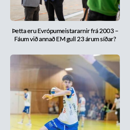
Þetta eru Evrópumeistararnir frá 2003 –
Fáum við annað EM gull 23 árum síðar?