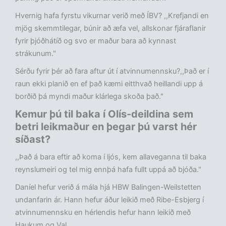
Hvernig hafa fyrstu vikurnar verið með ÍBV? ,,Krefjandi en
mjög skemmtilegar, búnir að æfa vel, allskonar fjáraflanir
fyrir þjóðhátíð og svo er maður bara að kynnast
strákunum."
Sérðu fyrir þér að fara aftur út í atvinnumennsku?,,Það er í
raun ekki planið en ef það kæmi eitthvað heillandi upp á
borðið þá myndi maður klárlega skoða það."
Kemur þú til baka í Olís-deildina sem
betri leikmaður en þegar þú varst hér
síðast?
,,Það á bara eftir að koma í ljós, kem allaveganna til baka
reynslumeiri og tel mig ennþá hafa fullt uppá að bjóða."
Daníel hefur verið á mála hjá HBW Balingen-Weilstetten
undanfarin ár. Hann hefur áður leikið með Ribe-Esbjerg í
atvinnumennsku en hérlendis hefur hann leikið með
Haukum og Val.