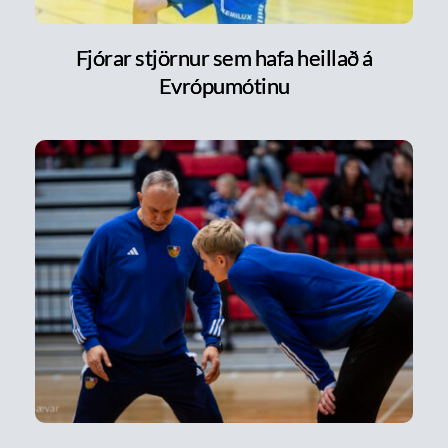
Fjórar stjörnur sem hafa heillað á
Evrópumótinu