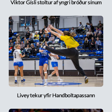
Viktor Gísli stoltur af yngri bróður sínum
Livey tekur yfir Handboltapassann