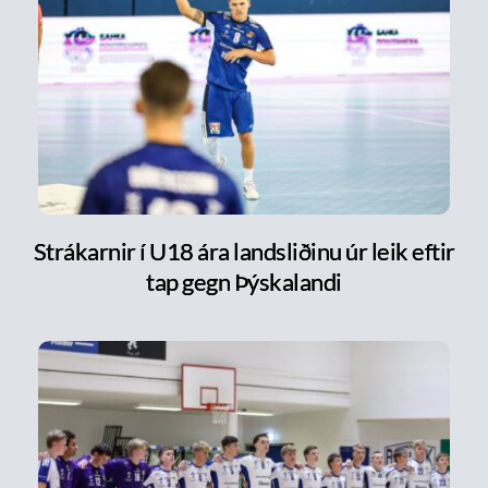
Strákarnir í U18 ára landsliðinu úr leik eftir
tap gegn Þýskalandi