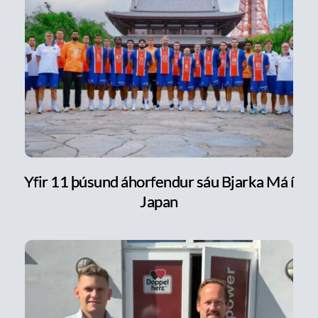
Yfir 11 þúsund áhorfendur sáu Bjarka Má í
Japan