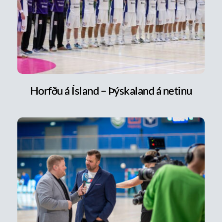
Horfðu á Ísland – Þýskaland á netinu