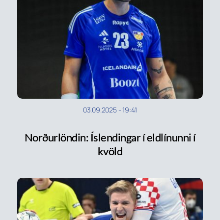
03.09.2025
-
19:41
Norðurlöndin: Íslendingar í eldlínunni í
kvöld