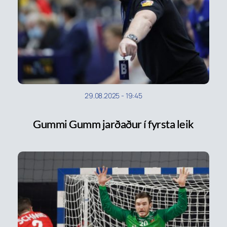
29.08.2025
-
19:45
Gummi Gumm jarðaður í fyrsta leik