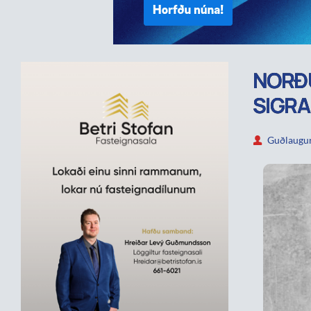
NORÐU
SIGRA
Guðlaugur