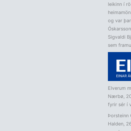
leikinn í 
heimamönn
og var þar
Óskarsson 
Sigvaldi B
sem framu
Elverum m
Nærbø, 20-
fyrir sér í
Þorsteinn 
Halden, 26