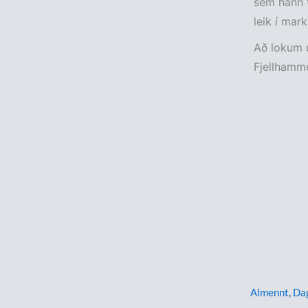
sem hann t
leik í mar
Að lokum u
Fjellhamme
Almennt
,
Da