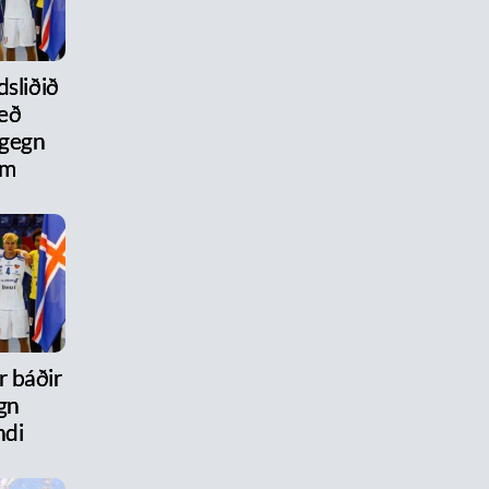
dsliðið
eð
 gegn
um
r báðir
gn
ndi