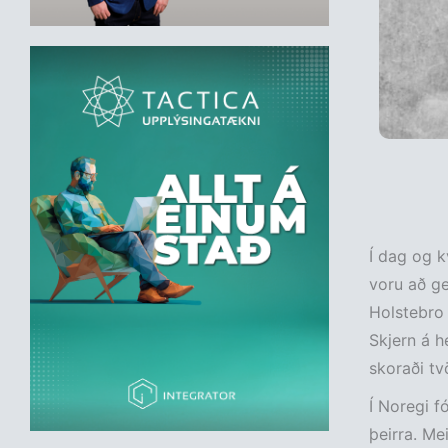
Í dag og k
voru að ge
Holstebro 
Skjern á h
skoraði tv
Í Noregi f
þeirra. Me