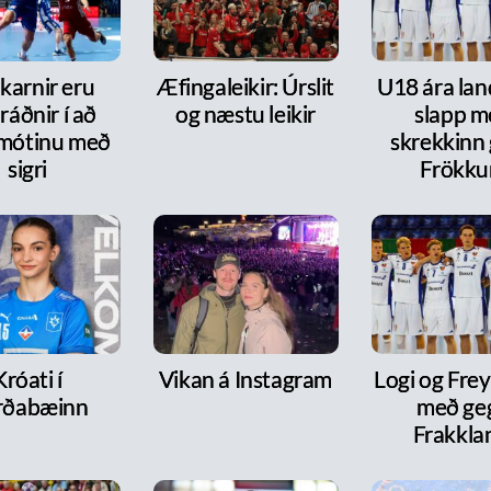
karnir eru
Æfingaleikir: Úrslit
U18 ára lan
ráðnir í að
og næstu leikir
slapp m
 mótinu með
skrekkinn
sigri
Frökk
Króati í
Vikan á Instagram
Logi og Frey
rðabæinn
með ge
Frakkla