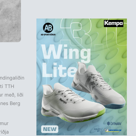
ndingaliðin
ti TTH
 með, liði
nnes Berg
emur
iðja