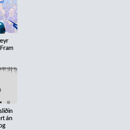
reyr
l Fram
liðin
rt án
og