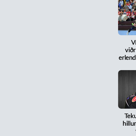
V
við
erlen
Teku
hillu