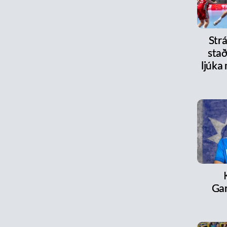
Strá
stað
ljúka
Ga