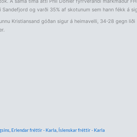
ók. Á sama tíma átti Phil Döhler fyrrverandi markmaður FH 
ki Sandefjord og varði 35% af skotunum sem hann fékk á sig
nnu Kristiansand góðan sigur á heimavelli, 34-28 gegn liði
r.
gsins
,
Erlendar fréttir - Karla
,
Íslenskar fréttir - Karla