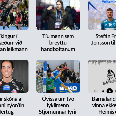
íkingur í
Tíu menn sem
Stefán F
ræðum við
breyttu
Jónsson ti
dan leikmann
handboltanum
r skóna af
Óvissa um tvo
Barnalands
nni nýorðin
lykilmenn
vinna ekke
fertug
Stjörnunnar fyrir
Heimis 