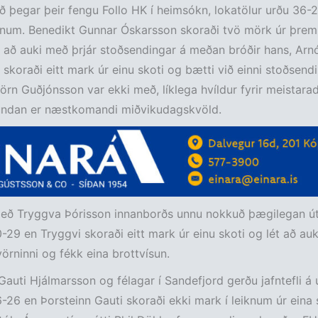
röð þegar þeir fengu Follo HK í heimsókn, lokatölur urðu 36-21
um. Benedikt Gunnar Óskarsson skoraði tvö mörk úr þrem
 að auki með þrjár stoðsendingar á meðan bróðir hans, Arn
skoraði eitt mark úr einu skoti og bætti við einni stoðsend
jörn Guðjónsson var ekki með, líklega hvíldur fyrir meistarad
ndan er næstkomandi miðvikudagskvöld.
eð Tryggva Þórisson innanborðs unnu nokkuð þægilegan úti
29 en Tryggvi skoraði eitt mark úr einu skoti og lét að auki
 vörninni og fékk eina brottvísun.
Gauti Hjálmarsson og félagar í Sandefjord gerðu jafntefli á út
-26 en Þorsteinn Gauti skoraði ekki mark í leiknum úr eina 