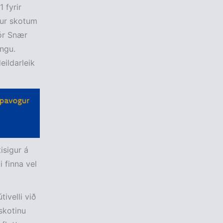
 fyrir
ur skotum
ór Snær
ingu.
eildarleik
sigur á
 finna vel
ivelli við
skotinu