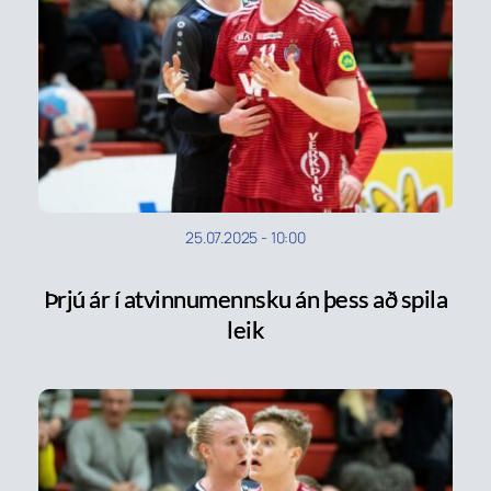
25.07.2025
-
10:00
Þrjú ár í atvinnumennsku án þess að spila
leik