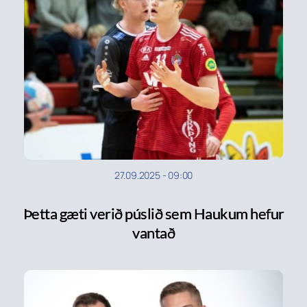
27.09.2025
-
09:00
Þetta gæti verið púslið sem Haukum hefur
vantað