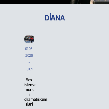
DÍANA
01.03.
2026
-
10:02
Sex
íslensk
mörk
í
dramatískum
sigri