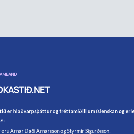
SAMBAND
KASTIÐ.NET
ið er hlaðvarpsþáttur og fréttamiðill um íslenskan og er
a.
r eru Arnar Daði Arnarsson og Styrmir Sigurðsson.