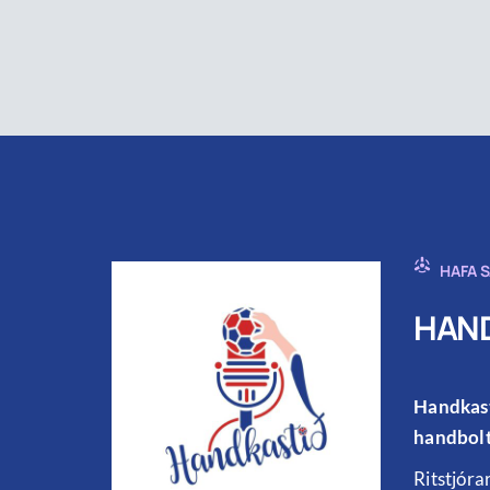
HAFA 
HAND
Handkast
handbolt
Ritstjóra