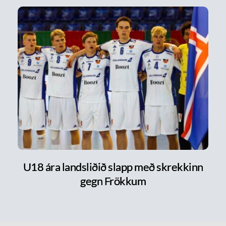
U18 ára landsliðið slapp með skrekkinn
gegn Frökkum