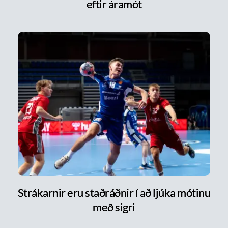
eftir áramót
Strákarnir eru staðráðnir í að ljúka mótinu
með sigri