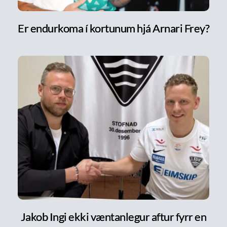
Er endurkoma í kortunum hjá Arnari Frey?
Jakob Ingi ekki væntanlegur aftur fyrr en