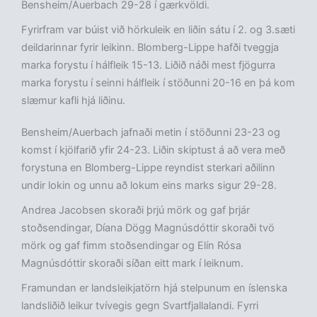
Bensheim/Auerbach 29-28 í gærkvöldi.
Fyrirfram var búist við hörkuleik en liðin sátu í 2. og 3.sæti
deildarinnar fyrir leikinn. Blomberg-Lippe hafði tveggja
marka forystu í hálfleik 15-13. Liðið náði mest fjögurra
marka forystu í seinni hálfleik í stöðunni 20-16 en þá kom
slæmur kafli hjá liðinu.
Bensheim/Auerbach jafnaði metin í stöðunni 23-23 og
komst í kjölfarið yfir 24-23. Liðin skiptust á að vera með
forystuna en Blomberg-Lippe reyndist sterkari aðilinn
undir lokin og unnu að lokum eins marks sigur 29-28.
Andrea Jacobsen skoraði þrjú mörk og gaf þrjár
stoðsendingar, Díana Dögg Magnúsdóttir skoraði tvö
mörk og gaf fimm stoðsendingar og Elín Rósa
Magnúsdóttir skoraði síðan eitt mark í leiknum.
Framundan er landsleikjatörn hjá stelpunum en íslenska
landsliðið leikur tvívegis gegn Svartfjallalandi. Fyrri