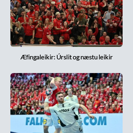
Æfingaleikir: Úrslit og næstu leikir