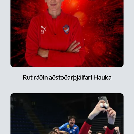
Rut ráðin aðstoðarþjálfari Hauka