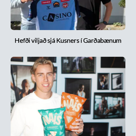
Hefði viljað sjá Kusners í Garðabænum