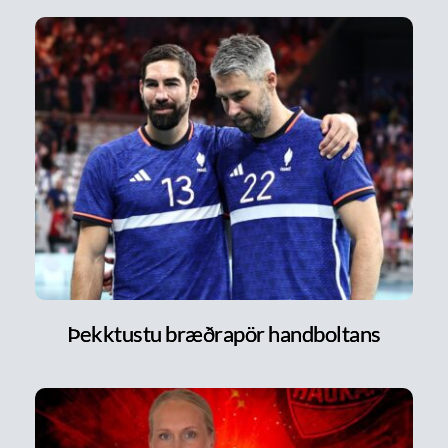
Þekktustu bræðrapör handboltans