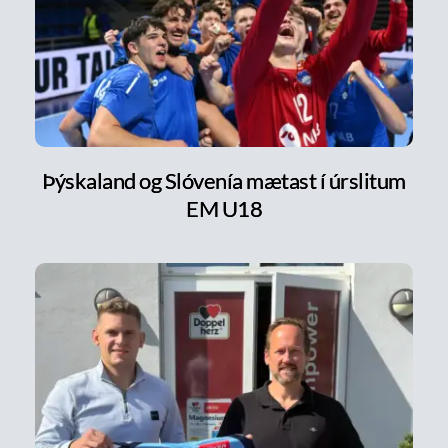
Þýskaland og Slóvenía mætast í úrslitum
EM U18