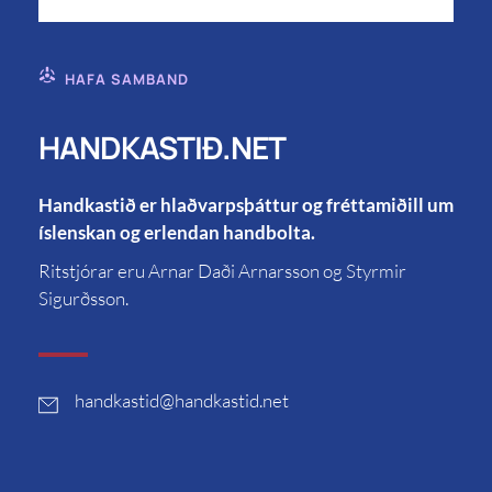
HAFA SAMBAND
HANDKASTIÐ.NET
Handkastið er hlaðvarpsþáttur og fréttamiðill um
íslenskan og erlendan handbolta.
Ritstjórar eru Arnar Daði Arnarsson og Styrmir
Sigurðsson.
handkastid
@handkastid.net