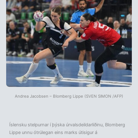
Andrea Jacobsen – Blomberg Lippe (SVEN SIMON /AFP)
Íslensku stelpurnar í þýska úrvalsdeildarliðinu, Blomberg
Lippe unnu ótrúlegan eins marks útisigur á