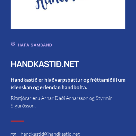
HAFA SAMBAND
HANDKASTIÐ.NET
Handkastið er hlaðvarpsþáttur og fréttamiðill um
íslenskan og erlendan handbolta.
Ritstjórar eru Arnar Daði Arnarsson og Styrmir
Sigurðsson.
handkastid
@handkastid.net