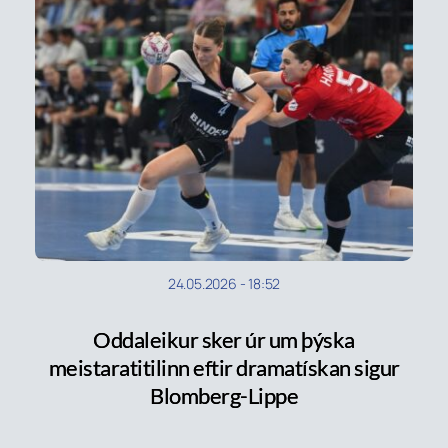
24.05.2026
-
18:52
Oddaleikur sker úr um þýska
meistaratitilinn eftir dramatískan sigur
Blomberg-Lippe